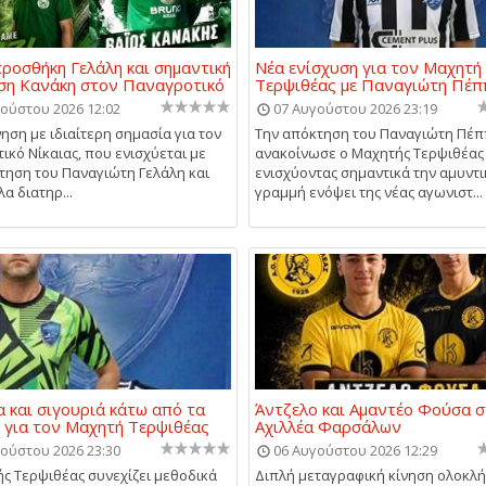
ροσθήκη Γελάλη και σημαντική
Νέα ενίσχυση για τον Μαχητή
ση Κανάκη στον Παναγροτικό
Τερψιθέας με Παναγιώτη Πέπ
ούστου 2026 12:02
07 Αυγούστου 2026 23:19
νηση με ιδιαίτερη σημασία για τον
Την απόκτηση του Παναγιώτη Πέ
ικό Νίκαιας, που ενισχύεται με
ανακοίνωσε ο Μαχητής Τερψιθέας 
τηση του Παναγιώτη Γελάλη και
ενισχύοντας σημαντικά την αμυντι
α διατηρ...
γραμμή ενόψει της νέας αγωνιστ...
α και σιγουριά κάτω από τα
Άντζελο και Αμαντέο Φούσα 
 για τον Μαχητή Τερψιθέας
Αχιλλέα Φαρσάλων
ούστου 2026 23:30
06 Αυγούστου 2026 12:29
ς Τερψιθέας συνεχίζει μεθοδικά
Διπλή μεταγραφική κίνηση ολοκλ