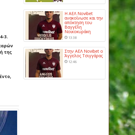
a
Η ΑΕΛ Novibet
ανακοίνωσε και την
απόκτηση του
Βαγγέλη
Νοικοκυράκη
4-3.
13:38
νεαρών
Στην ΑΕΛ Novibet ο
ή της
Άγγελος Τσιγγάρας
12:46
έντο,