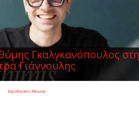
υθύμης Γκαλγκανόπουλος στ
τρα Γιάννουλης