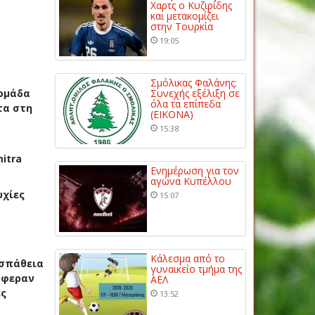
Χαρτς ο Κυζιρίδης
και μετακομίζει
στην Τουρκία
19:05
Σμόλικας Φαλάνης:
 ομάδα
Συνεχής εξέλιξη σε
όλα τα επίπεδα
τα στη
(ΕΙΚΟΝΑ)
15:38
itra
Ενημέρωση για τον
αγώνα Κυπέλλου
υχίες
15:07
Κάλεσμα από το
οσπάθεια
γυναικείο τμήμα της
άφεραν
ΑΕΛ
ες
13:52