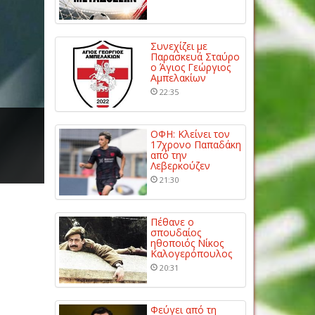
Συνεχίζει με
Παρασκευά Σταύρο
ο Άγιος Γεώργιος
Αμπελακίων
22:35
η
ΟΦΗ: Κλείνει τον
17χρονο Παπαδάκη
από την
Λεβερκούζεν
21:30
Πέθανε ο
σπουδαίος
ηθοποιός Νίκος
Καλογερόπουλος
20:31
Φεύγει από τη