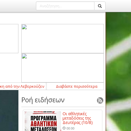
 την Λεβερκούζεν
20:31
-
Πέθανε ο σπουδαίος ηθοποιός Νίκος Καλογε
Διαβάστε περισσότερα
Ροή ειδήσεων
Οι αθλητικές
μεταδόσεις της
Δευτέρας (10/8)
00:00