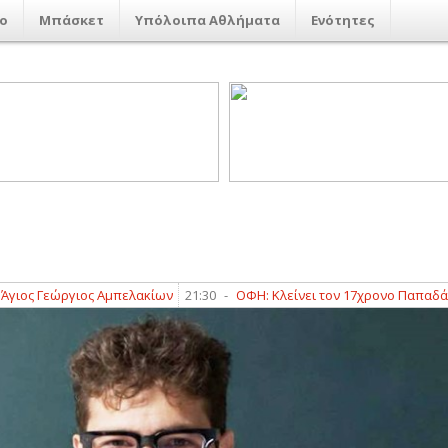
ο
Μπάσκετ
Υπόλοιπα Αθλήματα
Ενότητες
Γεώργιος Αμπελακίων
21:30
-
ΟΦΗ: Κλείνει τον 17χρονο Παπαδάκη από