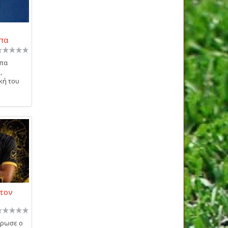
πα
ππα
,
κή του
στον
ήρωσε ο