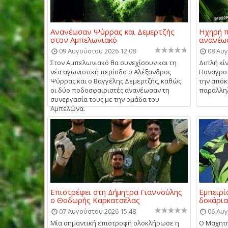
Ανανέωσαν Ψύρρας και Δεμερτζής
Ηχηρή π
στον Αμπελωνιακό
ανανέω
09 Αυγούστου 2026 12:08
08 Αυγ
Στον Αμπελωνιακό θα συνεχίσουν και τη
Διπλή κί
νέα αγωνιστική περίοδο ο Αλέξανδρος
Παναγροτ
Ψύρρας και ο Βαγγέλης Δεμερτζής, καθώς
την απόκ
οι δύο ποδοσφαιριστές ανανέωσαν τη
παράλληλ
συνεργασία τους με την ομάδα του
Αμπελώνα.
Επιστρέφει στη Δήμητρα Γιαννούλης
Εμπειρί
ο Θοδωρής Καρκατσέλας
δοκάρια
07 Αυγούστου 2026 15:48
06 Αυγ
Μία σημαντική επιστροφή ολοκλήρωσε η
Ο Μαχητή