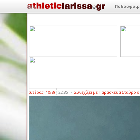
Ποδόσφαιρ
ς της Δευτέρας (10/8)
22:35
-
Συνεχίζει με Παρασκευά Σταύρο ο Άγιος 