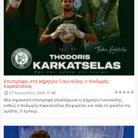
Επιστρέφει στη Δήμητρα Γιαννούλης ο Θοδωρής
Καρκατσέλας
07 Αυγούστου 2026 15:48
Μία σημαντική επιστροφή ολοκλήρωσε η Δήμητρα Γιαννούλης,
καθώς ο Θοδωρής Καρκατσέλας θα φορέσει και πάλι τη φανέλα της
ομάδας. Ο έμπειρ...