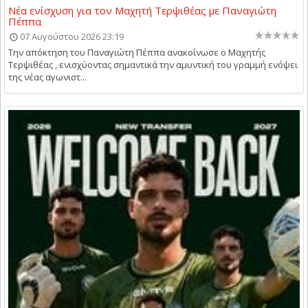
Νέα ενίσχυση για τον Μαχητή Τερψιθέας με Παναγιώτη
Πέππα
07 Αυγούστου 2026 23:19
Την απόκτηση του Παναγιώτη Πέππα ανακοίνωσε ο Μαχητής
Τερψιθέας , ενισχύοντας σημαντικά την αμυντική του γραμμή ενόψει
της νέας αγωνιστ...