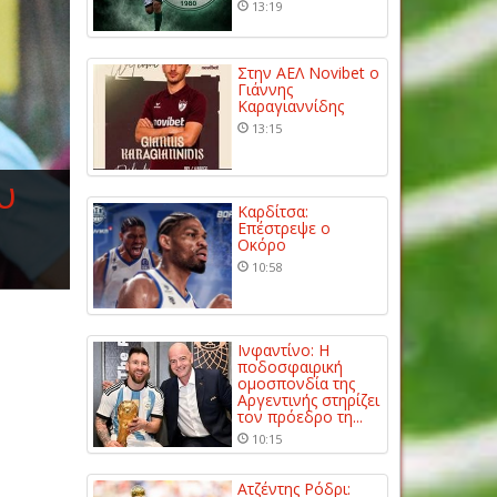
13:19
Στην ΑΕΛ Novibet ο
Γιάννης
Καραγιαννίδης
13:15
υ
Καρδίτσα:
Επέστρεψε ο
Οκόρο
10:58
Ινφαντίνο: Η
ποδοσφαιρική
ομοσπονδία της
Αργεντινής στηρίζει
τον πρόεδρο τη...
10:15
Ατζέντης Ρόδρι: