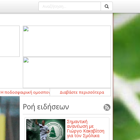
ιρική ομοσπονδία της Αργεντινής στηρίζει τον πρόεδρο της FIFA
Διαβάστε περισσότερα
10:00
-
Ροή ειδήσεων
Σημαντική
ανανέωση με
Γιώργο Κακαβίτση
για τον Σμόλικα