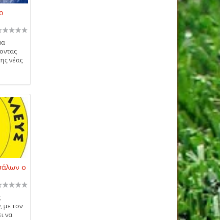
ο
μα
οντας
της νέας
σάλων ο
ς
 με τον
ι να