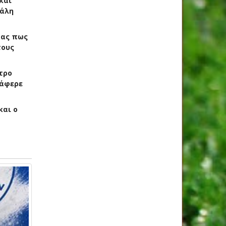
και
γάλη
τας πως
τους
τρο
τάφερε
και ο