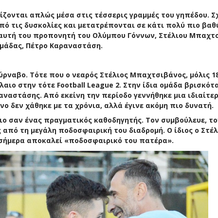
ζονται απλώς μέσα στις τέσσερις γραμμές του γηπέδου. Σ
πό τις δυσκολίες και μετατρέπονται σε κάτι πολύ πιο βαθ
ι αυτή του προπονητή του Ολύμπου Γόννων, Στέλιου Μπαχτ
ομάδας, Πέτρο Καραναστάση.
ρναβο. Τότε που ο νεαρός Στέλιος Μπαχτσιβάνος, μόλις 18
ιο στην τότε Football League 2. Στην ίδια ομάδα βρισκότα
αναστάσης. Από εκείνη την περίοδο γεννήθηκε μια ιδιαίτε
νο δεν χάθηκε με τα χρόνια, αλλά έγινε ακόμη πιο δυνατή.
ιο σαν ένας πραγματικός καθοδηγητής. Τον συμβούλευε, το
 από τη μεγάλη ποδοσφαιρική του διαδρομή. Ο ίδιος ο Στέλ
σήμερα αποκαλεί «ποδοσφαιρικό του πατέρα».