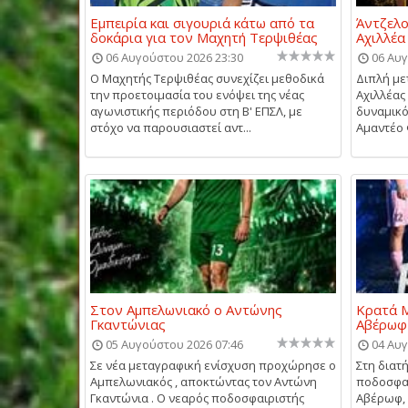
Εμπειρία και σιγουριά κάτω από τα
Άντζελο
δοκάρια για τον Μαχητή Τερψιθέας
Αχιλλέ
06 Αυγούστου 2026 23:30
06 Αυγ
Ο Μαχητής Τερψιθέας συνεχίζει μεθοδικά
Διπλή με
την προετοιμασία του ενόψει της νέας
Αχιλλέας
αγωνιστικής περιόδου στη Β' ΕΠΣΛ, με
δυναμικό
στόχο να παρουσιαστεί αντ...
Αμαντέο Φ
Στον Αμπελωνιακό ο Αντώνης
Κρατά Μ
Γκαντώνιας
Αβέρωφ
05 Αυγούστου 2026 07:46
04 Αυγ
Σε νέα μεταγραφική ενίσχυση προχώρησε ο
Στη διατ
Αμπελωνιακός , αποκτώντας τον Αντώνη
ποδοσφα
Γκαντώνια . Ο νεαρός ποδοσφαιριστής
Αβέρωφ, 