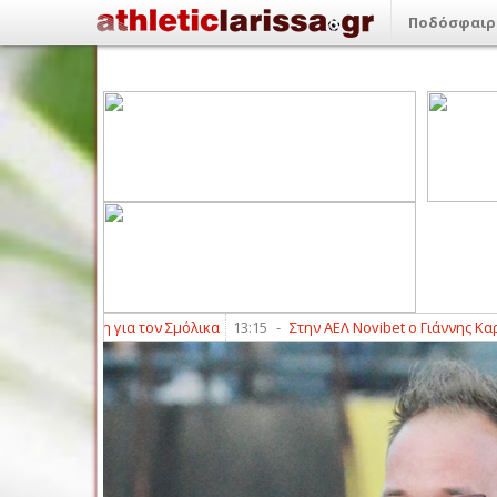
Ποδόσφαιρ
ίτση για τον Σμόλικα
13:15
-
Στην ΑΕΛ Novibet ο Γιάννης Καραγιαννίδη