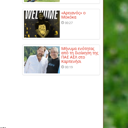
«Αρειανός» ο
Μοκόκα
00:27
Μήνυμα ενότητας
από τη διοίκηση της
ΠΑΕ ΑΕΛ στο
Καρπενήσι
00:19