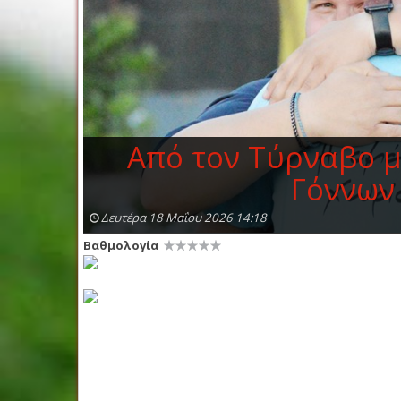
Από τον Τύρναβο μ
Γόννων 
Δευτέρα 18 Μαΐου 2026 14:18
Βαθμολογία