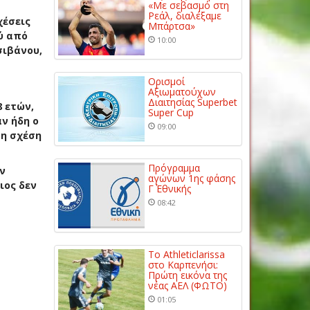
«Με σεβασμό στη
Ρεάλ, διαλέξαμε
χέσεις
Μπάρτσα»
ύ από
10:00
σιβάνου,
Ορισμοί
Αξιωματούχων
Διαιτησίας Superbet
 ετών,
Super Cup
ν ήδη ο
09:00
ρη σχέση
Πρόγραμμα
ν
αγώνων 1ης φάσης
ιος δεν
Γ΄ Εθνικής
08:42
Το Athleticlarissa
στο Καρπενήσι:
Πρώτη εικόνα της
νέας ΑΕΛ (ΦΩΤΟ)
01:05