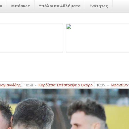
ο
Μπάσκετ
Υπόλοιπα Αθλήματα
Ενότητες
ς
10:58
-
Καρδίτσα: Επέστρεψε ο Οκόρο
10:15
-
Ινφαντίνο: Η ποδοσφα