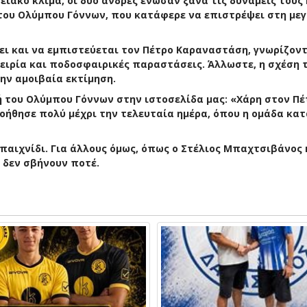
ειακό κλίμα, οι δύο άνδρες ένωσαν ξανά τις δυνάμεις τους 
του Ολύμπου Γόννων, που κατάφερε να επιστρέψει στη με
ει και να εμπιστεύεται τον Πέτρο Καραναστάση, γνωρίζον
ειρία και ποδοσφαιρικές παραστάσεις. Άλλωστε, η σχέση 
την αμοιβαία εκτίμηση.
ή του Ολύμπου Γόννων στην ιστοσελίδα μας: «Χάρη στον Πέ
βοήθησε πολύ μέχρι την τελευταία ημέρα, όπου η ομάδα κα
παιχνίδι. Για άλλους όμως, όπως ο Στέλιος Μπαχτσιβάνος 
 δεν σβήνουν ποτέ.