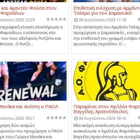
 και Αμαντέο Φούσα στον
Επιθετική ενίσχυση με Αρμάντ
α Φαρσάλων
Τσέσμα για τον Δαμασιακό
ούστου 2026 12:29
06 Αυγούστου 2026 11:18
ταγραφική κίνηση ολοκλήρωσε ο
Στην απόκτηση του Αρμάντο Τσέσ
 Φαρσάλων, εντάσσοντας στο
προχώρησε ο Δαμασιακός , ενισχύ
 του τους αδελφούς Άντζελο και
την επιθετική του γραμμή ενόψει 
ούσα . Ο Άντζε...
αγωνιστικής περιόδου. Ο ...
ανάκα και Ανέστη ο ΠΑΟΛ
Παραμένει στον Αχιλλέα Φαρ
Βαγγέλης Αρσενόπουλος
ούστου 2026 18:21
04 Αυγούστου 2026 18:16
ήρηση δύο νεαρών
Μία ακόμη ανανέωση συνεργασία
ιριστών του προχώρησε ο ΠΑΟΛ
ανακοίνωσε ο Αχιλλέας Φαρσάλων,
με τους Γιώργο Μανάκα και
Βαγγέλη Αρσενόπουλο να συνεχίζε