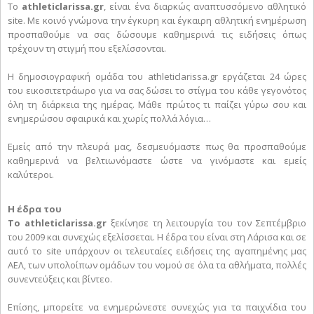
Το
athleticlarissa.gr
, είναι ένα διαρκώς αναπτυσσόμενο αθλητικό
site. Με κοινό γνώμονα την έγκυρη και έγκαιρη αθλητική ενημέρωση
προσπαθούμε να σας δώσουμε καθημερινά τις ειδήσεις όπως
τρέχουν τη στιγμή που εξελίσσονται.
Η δημοσιογραφική ομάδα του athleticlarissa.gr εργάζεται 24 ώρες
του εικοσιτετράωρο για να σας δώσει το στίγμα του κάθε γεγονότος
όλη τη διάρκεια της ημέρας. Μάθε πρώτος τι παίζει γύρω σου και
ενημερώσου σφαιρικά και χωρίς πολλά λόγια…
Εμείς από την πλευρά μας, δεσμευόμαστε πως θα προσπαθούμε
καθημερινά να βελτιωνόμαστε ώστε να γινόμαστε και εμείς
καλύτεροι.
Η έδρα του
Το athleticlarissa.gr
ξεκίνησε τη λειτουργία του τον Σεπτέμβριο
του 2009 και συνεχώς εξελίσσεται. Η έδρα του είναι στη Λάρισα και σε
αυτό το site υπάρχουν οι τελευταίες ειδήσεις της αγαπημένης μας
ΑΕΛ, των υπολοίπων ομάδων του νομού σε όλα τα αθλήματα, πολλές
συνεντεύξεις και βίντεο.
Επίσης, μπορείτε να ενημερώνεστε συνεχώς για τα παιχνίδια του