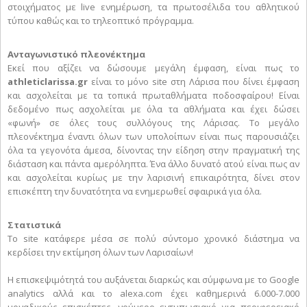
στοιχήματος με live ενημέρωση, τα πρωτοσέλιδα του αθλητικού
τύπου καθώς και το τηλεοπτικό πρόγραμμα.
Ανταγωνιστικό πλεονέκτημα
Εκεί που αξίζει να δώσουμε μεγάλη έμφαση, είναι πως το
athleticlarissa.gr
είναι το μόνο site στη Λάρισα που δίνει έμφαση
και ασχολείται με τα τοπικά πρωταθλήματα ποδοσφαίρου! Είναι
δεδομένο πως ασχολείται με όλα τα αθλήματα και έχει δώσει
«φωνή» σε όλες τους συλλόγους της Λάρισας. Το μεγάλο
πλεονέκτημα έναντι όλων των υπολοίπων είναι πως παρουσιάζει
όλα τα γεγονότα άμεσα, δίνοντας την είδηση στην πραγματική της
διάσταση και πάντα αμερόληπτα. Ένα άλλο δυνατό ατού είναι πως αν
και ασχολείται κυρίως με την λαρισινή επικαιρότητα, δίνει στον
επισκέπτη την δυνατότητα να ενημερωθεί σφαιρικά για όλα.
Στατιστικά
Το site κατάφερε μέσα σε πολύ σύντομο χρονικό διάστημα να
κερδίσει την εκτίμηση όλων των Λαρισαίων!
Η επισκεψιμότητά του αυξάνεται διαρκώς και σύμφωνα με το Google
analytics αλλά και το alexa.com έχει καθημερινά 6.000-7.000