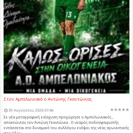
Στον Αμπελωνιακό ο Αντώνης Γκαντώνιας
05 Αυγούστου 2026 07:46
Σε νέα μεταγραφική ενίσχυση προχώρησε ο Αμπελωνιακός ,
αποκτώντας τον Αντώνη Γκαντώνια . Ο νεαρός ποδοσφαιριστής
εντάσσεται στο δυναμικό του συλλόγου ενόψει της νέας αγωνιστικής