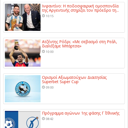
Ινφαντίνο: Η ποδοσφαιρική ομοσπονδία
της Αργεντινής στηρίζει τον πρόεδρο τη...
10:15
Ατζέντης Ρόδρι: «Με σεβασμό στη Ρεάλ,
διαλέξαμε Μπάρτσα»
10:00
Ορισμοί Αξιωματούχων Διαιτησίας
Superbet Super Cup
09:00
Πρόγραμμα αγώνων 1ης φάσης Γ΄ Εθνικής
08:42