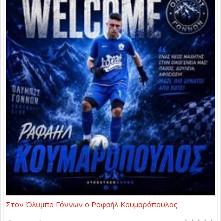
Στον Όλυμπο Γόννων ο Ραφαήλ Κουμαρόπουλος