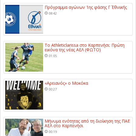
Πρόγραμμα αγώνων 1ης φάσης Γ΄ Εθνικής
08:42
Το Athleticlarissa στο Καρπενήσι: Πρώτη
εικόνα της νέας ΑΕΛ (ΦΩΤΟ)
01:05
«Αρειανός» ο Μοκόκα
00:27
Μήνυμα ενότητας από τη διοίκηση της ΠΑΕ
ΑΕΛ στο Καρπενήσι
00:19