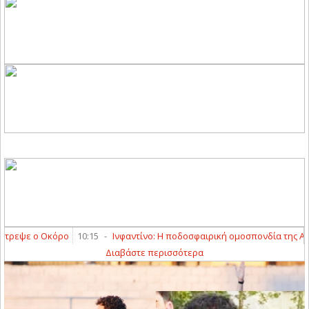
ψε ο Οκόρο
10:15
-
Ινφαντίνο: Η ποδοσφαιρική ομοσπονδία της Αργεντι
Διαβάστε περισσότερα