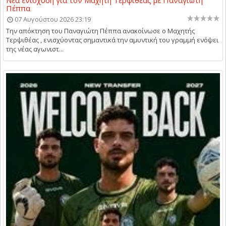
Νέα ενίσχυση για τον Μαχητή Τερψιθέας με Παναγιώτη
Πέππα
07 Αυγούστου 2026 23:19
Την απόκτηση του Παναγιώτη Πέππα ανακοίνωσε ο Μαχητής
Τερψιθέας , ενισχύοντας σημαντικά την αμυντική του γραμμή ενόψει
της νέας αγωνιστ...