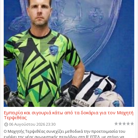
Εμπειρία και σιγουριά κάτω από τα δοκάρια για τον Μαχητή
Τερψιθέας
06 Αυγούστου 2026 23:30
Ο Μαχητής Τερψιθέας συνεχίζει μεθοδικά την προετοιμασία του
ενόψει της νέας αγωνιστικής περιόδου στη Β' ΕΠΣΛ, με στόχο να