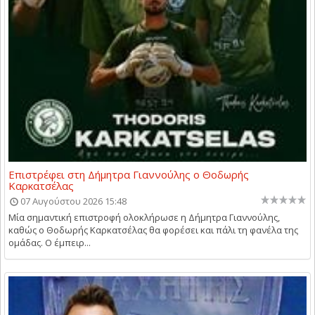
Επιστρέφει στη Δήμητρα Γιαννούλης ο Θοδωρής
Καρκατσέλας
07 Αυγούστου 2026 15:48
Μία σημαντική επιστροφή ολοκλήρωσε η Δήμητρα Γιαννούλης,
καθώς ο Θοδωρής Καρκατσέλας θα φορέσει και πάλι τη φανέλα της
ομάδας. Ο έμπειρ...