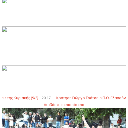
ής (9/8)
20:17
-
Κράτησε Γιώργο Τσάτσο ο Π.Ο. Ελασσόνας
20:06
-
Θω
Διαβάστε περισσότερα