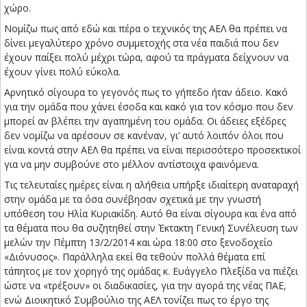
χώρο.
Νομίζω πως από εδώ και πέρα ο τεχνικός της ΑΕΛ θα πρέπει να
δίνει μεγαλύτερο χρόνο συμμετοχής στα νέα παιδιά που δεν
έχουν παίξει πολύ μέχρι τώρα, αφού τα πράγματα δείχνουν να
έχουν γίνει πολύ εύκολα.
Αρνητικό σίγουρα το γεγονός πως το γήπεδο ήταν άδειο. Κακό
για την ομάδα που χάνει έσοδα και κακό για τον κόσμο που δεν
μπορεί αν βλέπει την αγαπημένη του ομάδα. Οι άδειες εξέδρες
δεν νομίζω να αρέσουν σε κανέναν, γι’ αυτό λοιπόν όλοι που
είναι κοντά στην ΑΕΛ θα πρέπει να είναι περισσότερο προσεκτικοί
για να μην συμβούνε στο μέλλον αντίστοιχα φαινόμενα.
Τις τελευταίες ημέρες είναι η αλήθεια υπήρξε ιδιαίτερη αναταραχή
στην ομάδα με τα όσα συνέβησαν σχετικά με την γνωστή
υπόθεση του Ηλία Κυριακίδη. Αυτό θα είναι σίγουρα και ένα από
τα θέματα που θα συζητηθεί στην Έκτακτη Γενική Συνέλευση των
μελών την Πέμπτη 13/2/2014 και ώρα 18:00 στο ξενοδοχείο
«Διόνυσος». Παράλληλα εκεί θα τεθούν πολλά θέματα επί
τάπητος με τον χορηγό της ομάδας κ. Ευάγγελο Πλεξίδα να πιέζει
ώστε να «τρέξουν» οι διαδικασίες, για την αγορά της νέας ΠΑΕ,
ενώ Διοικητικό Συμβούλιο της ΑΕΛ τονίζει πως το έργο της