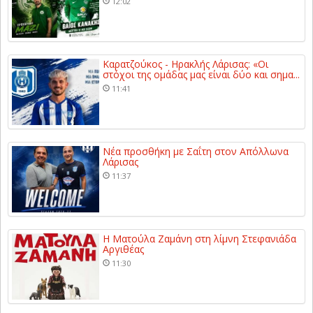
12:02
Καρατζούκος - Ηρακλής Λάρισας: «Οι
στόχοι της ομάδας μας είναι δύο και σημα...
11:41
Νέα προσθήκη με Σαΐτη στον Απόλλωνα
Λάρισας
11:37
Η Ματούλα Ζαμάνη στη λίμνη Στεφανιάδα
Αργιθέας
11:30