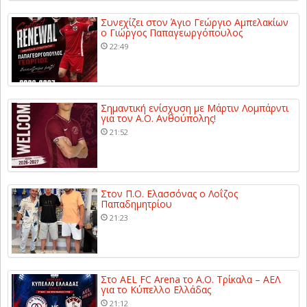
Συνεχίζει στον Άγιο Γεώργιο Αμπελακίων
ο Γιώργος Παπαγεωργόπουλος
22:49
Σημαντική ενίσχυση με Μάρτιν Λομπάρντι
για τον Α.Ο. Ανθούπολης!
21:52
Στον Π.Ο. Ελασσόνας ο Λοΐζος
Παπαδημητρίου
21:23
Στο AEL FC Arena το Α.Ο. Τρίκαλα – ΑΕΛ
για το Κύπελλο Ελλάδας
21:12