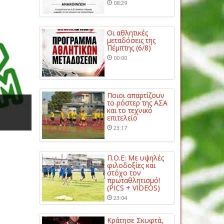
08:29
Οι αθλητικές
μεταδόσεις της
Πέμπτης (6/8)
00:00
Ποιοι απαρτίζουν
το ρόστερ της ΑΣΑ
και το τεχνικό
επιτελείο
23:17
Π.Ο.Ε: Με υψηλές
φιλοδοξίες και
στόχο τον
πρωταθλητισμό!
(PICS + VIDEOS)
23:04
Κράτησε Σκυφτά,