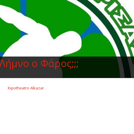
..Λήμνο ο Φάρος;;;