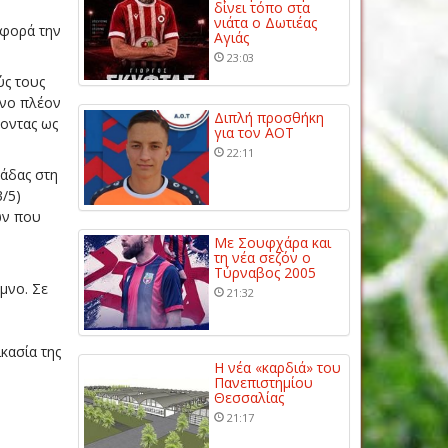
δίνει τόπο στα
νιάτα ο Δωτιέας
αφορά την
Αγιάς
23:03
ύς τους
ενο πλέον
Διπλή προσθήκη
χοντας ως
για τον ΑΟΤ
22:11
μάδας στη
3/5)
ών που
Με Σουφχάρα και
τη νέα σεζόν ο
Τύρναβος 2005
μνο. Σε
21:32
κασία της
Η νέα «καρδιά» του
Πανεπιστημίου
Θεσσαλίας
21:17