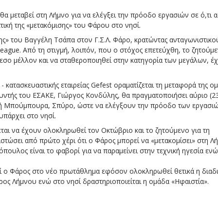
α μεταβεί στη Λήμνο για να ελέγξει την πρόοδο εργασιών σε ό,τι 
πτική της «μετακόμισης» του Φάρου στο νησί.
ς» του Βαγγέλη Τσάπα στον Γ.Σ.Λ. Φάρο, κρατώντας ανταγωνιστικο
eague. Από τη στιγμή, λοιπόν, που ο στόχος επετεύχθη, το ζητούμ
άμεσο μέλλον και να σταθεροποιηθεί στην κατηγορία των μεγάλων, έ
ς - κατασκευαστικής εταιρείας Gefest οραματίζεται τη μεταφορά της ο
υθυντής του ΕΣΑΚΕ, Γιώργος Κονδύλης, θα πραγματοποιήσει αύριο (2
τελή Μπούμπουρα, Σπύρο, ώστε να ελέγξουν την πρόοδο των εργασι
πάρχει στο νησί.
ται να έχουν ολοκληρωθεί τον Οκτώβριο και το ζητούμενο για τη
στώσει από πρώτο χέρι ότι ο Φάρος μπορεί να «μετακομίσει» στη Λή
όπουλος είναι το φαβορί για να παραμείνει στην τεχνική ηγεσία ενώ
εί ο Φάρος στο νέο πρωτάθλημα εφόσον ολοκληρωθεί θετικά η διαδι
ρος Λήμνου ενώ στο νησί δραστηριοποιείται η ομάδα «Ηφαιστία».