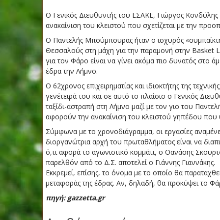
Ο Γενικός Διευθυντής του ΕΣΑΚΕ, Γιώργος Κονδύλης θ
ανακαίνιση του κλειστού που σχετίζεται με την προο
Ο Παντελής Μπούμπουρας ήταν ο ισχυρός «συμπαίκτη
Θεσσαλούς στη μάχη για την παραμονή στην Basket L
για τον Φάρο είναι να γίνει ακόμα πιο δυνατός στο 
έδρα την Λήμνο.
Ο 62χρονος επιχειρηματίας και ιδιοκτήτης της τεχνική
γενέτειρά του και σε αυτό το πλαίσιο ο Γενικός Διε
ταξίδι-αστραπή στη Λήμνο μαζί με τον γιο του Παν
αφορούν την ανακαίνιση του κλειστού γηπέδου που υ
Σύμφωνα με το χρονοδιάγραμμα, οι εργασίες αναμένε
διοργανώτρια αρχή του πρωταθλήματος είναι να διαπι
ό,τι αφορά το αγωνιστικό κομμάτι, ο Θανάσης Σκουρτ
παρελθόν από το Δ.Σ. αποτελεί ο Γιάννης Γιαννάκης.
Εκκρεμεί, επίσης, το όνομα με το οποίο θα παραταχθ
μεταφοράς της έδρας. Αν, δηλαδή, θα προκύψει το Φά
πηγή: gazzetta.gr