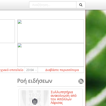
επιτελείο
23:04
-
Π.Ο.Ε: Με υψηλές φιλοδοξίες και στόχο τον πρωταθλητ
Διαβάστε περισσότερα
Ροή ειδήσεων
Συλλυπητήρια
ανακοίνωση από
τον Απόλλων
Λάρισας