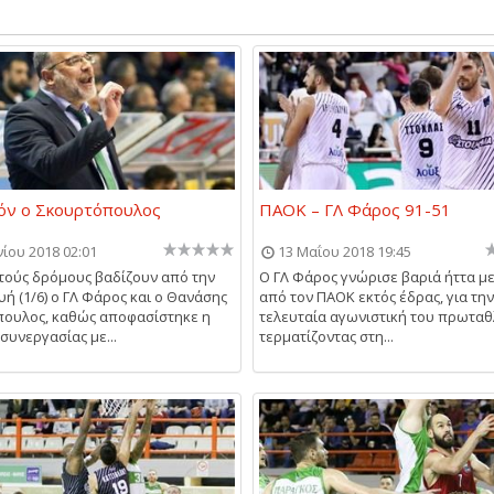
όν ο Σκουρτόπουλος
ΠΑΟΚ – ΓΛ Φάρος 91-51
νίου 2018 02:01
13 Μαΐου 2018 19:45
τούς δρόμους βαδίζουν από την
Ο ΓΛ Φάρος γνώρισε βαριά ήττα με
ή (1/6) ο ΓΛ Φάρος και ο Θανάσης
από τον ΠΑΟΚ εκτός έδρας, για την
ουλος, καθώς αποφασίστηκε η
τελευταία αγωνιστική του πρωταθ
συνεργασίας με...
τερματίζοντας στη...