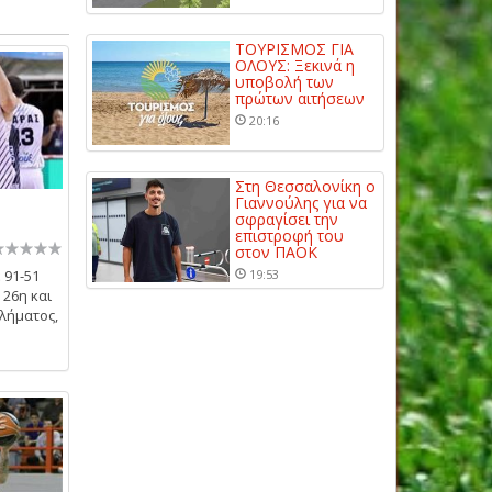
ΤΟΥΡΙΣΜΟΣ ΓΙΑ
ΟΛΟΥΣ: Ξεκινά η
υποβολή των
πρώτων αιτήσεων
20:16
Στη Θεσσαλονίκη ο
Γιαννούλης για να
σφραγίσει την
επιστροφή του
στον ΠΑΟΚ
 91-51
19:53
 26η και
λήματος,