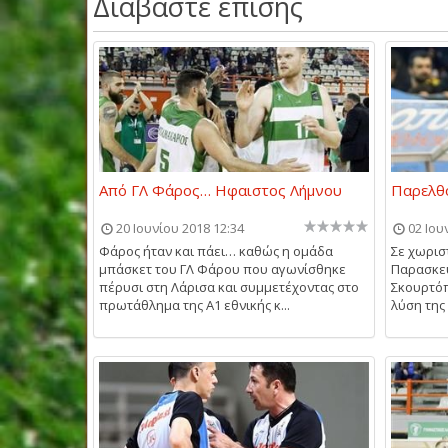
Διαβάστε επίσης
Από ΓΛ Φάρος… Ηφαιστος Λήμνου
Παρελθ
20 Ιουνίου 2018 12:34
02 Ιου
Φάρος ήταν και πάει… καθώς η ομάδα
Σε χωρισ
μπάσκετ του ΓΛ Φάρου που αγωνίσθηκε
Παρασκευ
πέρυσι στη Λάρισα και συμμετέχοντας στο
Σκουρτόπ
πρωτάθλημα της Α1 εθνικής κ...
λύση της 