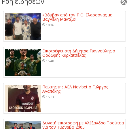
Ροή ειδήσεων
«Βόμβα» από τον Π.Ο. Ελασσόνας με
Βαγγέλη Μάντζιο!
18:36
Επιστρέφει στη Δήμητρα Γιαννούλης ο
Θοδωρής Καρκατσέλας
15:48
Παίκτης της ΑΕΛ Novibet ο Γιώργος
Αγαπάκης
15:03
Δυνατή επιστροφή με Αλέξανδρο Τσούτσα
για τον Τύρναβο 2005