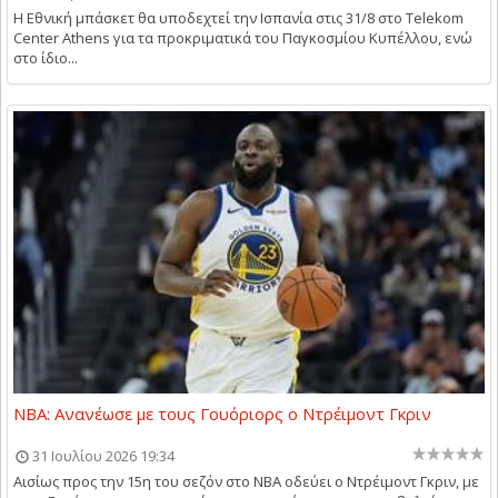
Η Εθνική μπάσκετ θα υποδεχτεί την Ισπανία στις 31/8 στο Telekom
Center Athens για τα προκριματικά του Παγκοσμίου Κυπέλλου, ενώ
στο ίδιο...
NBA: Ανανέωσε με τους Γουόριορς ο Ντρέιμοντ Γκριν
31 Ιουλίου 2026 19:34
Αισίως προς την 15η του σεζόν στο NBA οδεύει ο Ντρέιμοντ Γκριν, με