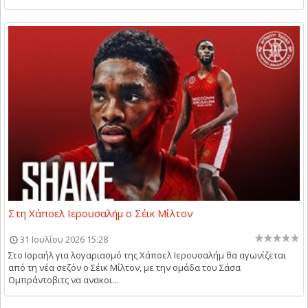
Στη Χάποελ Ιερουσαλήμ ο Σέικ Μίλτον
31 Ιουλίου 2026 15:28
Στο Ισραήλ για λογαριασμό της Χάποελ Ιερουσαλήμ θα αγωνίζεται
από τη νέα σεζόν ο Σέικ Μίλτον, με την ομάδα του Σάσα
Ομπράντοβιτς να ανακοι...