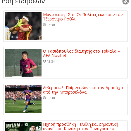
Ροή ειδήσεων
Μάντσεστερ Σίτι: Οι Πολίτες έκλεισαν τον
Τζερόνιμο Ρούλι
13:30
Ο Τασιόπουλος διαιτητής στο Τρίκαλα –
ΑΕΛ Novibet
12:54
Λίβερπουλ: Παίρνει δανεικό τον Αραούχο
από την Μπαρτσελόνα
12:30
Ηχηρή προσθήκη Γελάλη και σημαντική
ανανέωση Κανάκη στον Παναγροτικό