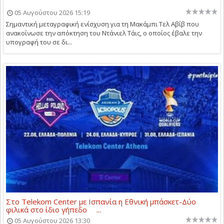
05 Αυγούστου 2026 15:19
Σημαντική μεταγραφική ενίσχυση για τη Μακάμπι Τελ Αβίβ που
ανακοίνωσε την απόκτηση του Ντάνιελ Τάις, ο οποίος έβαλε την
υπογραφή του σε δι...
Στο Telekom Center με Ισπανία η Εθνική μπάσκετ-Δύο
φιλικά στο ίδιο γήπεδο ...
05 Αυγούστου 2026 13:30