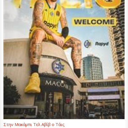
Στην Μακάμπι Τελ Αβίβ ο Τάις