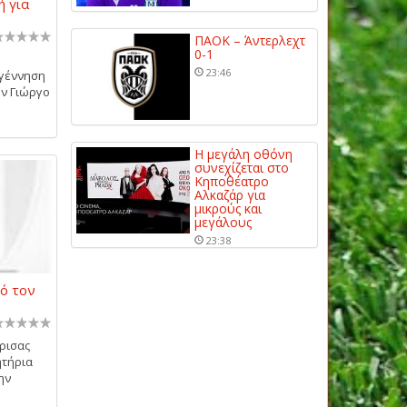
ή για
ΠΑΟΚ – Άντερλεχτ
0-1
23:46
αγέννηση
ον Γιώργο
Η μεγάλη οθόνη
συνεχίζεται στο
Κηποθέατρο
Αλκαζάρ για
μικρούς και
μεγάλους
23:38
ό τον
ρισας
ητήρια
ην