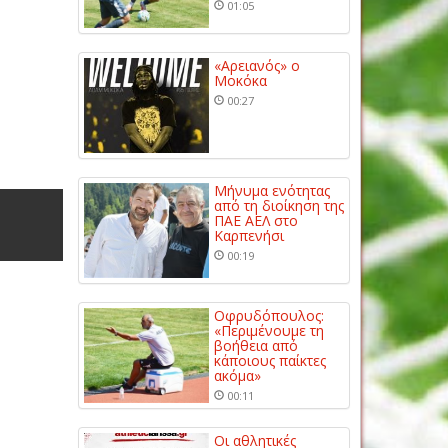
01:05
«Αρειανός» ο
Μοκόκα
00:27
Μήνυμα ενότητας
από τη διοίκηση της
ΠΑΕ ΑΕΛ στο
Καρπενήσι
00:19
Οφρυδόπουλος:
«Περιμένουμε τη
βοήθεια από
κάποιους παίκτες
ακόμα»
00:11
Οι αθλητικές