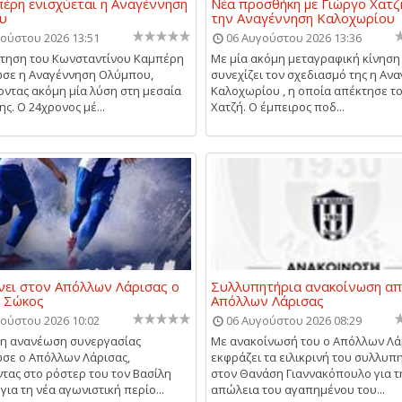
έρη ενισχύεται η Αναγέννηση
Νέα προσθήκη με Γιώργο Χατζ
υ
την Αναγέννηση Καλοχωρίου
ούστου 2026 13:51
06 Αυγούστου 2026 13:36
τηση του Κωνσταντίνου Καμπέρη
Με μία ακόμη μεταγραφική κίνηση
σε η Αναγέννηση Ολύμπου,
συνεχίζει τον σχεδιασμό της η Αν
ντας ακόμη μία λύση στη μεσαία
Καλοχωρίου , η οποία απέκτησε τ
ς. Ο 24χρονος μέ...
Χατζή. Ο έμπειρος ποδ...
ει στον Απόλλων Λάρισας ο
Συλλυπητήρια ανακοίνωση απ
ς Σώκος
Απόλλων Λάρισας
ούστου 2026 10:02
06 Αυγούστου 2026 08:29
μη ανανέωση συνεργασίας
Με ανακοίνωσή του ο Απόλλων Λά
σε ο Απόλλων Λάρισας,
εκφράζει τα ειλικρινή του συλλυπ
τας στο ρόστερ του τον Βασίλη
στον Θανάση Γιαννακόπουλο για τ
για τη νέα αγωνιστική περίο...
απώλεια του αγαπημένου του...