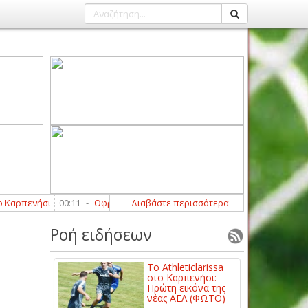
πενήσι
00:11
-
Οφρυδόπουλος: «Περιμένουμε τη βοήθεια από κάποιους
Διαβάστε περισσότερα
Ροή ειδήσεων
Το Athleticlarissa
στο Καρπενήσι:
Πρώτη εικόνα της
νέας ΑΕΛ (ΦΩΤΟ)