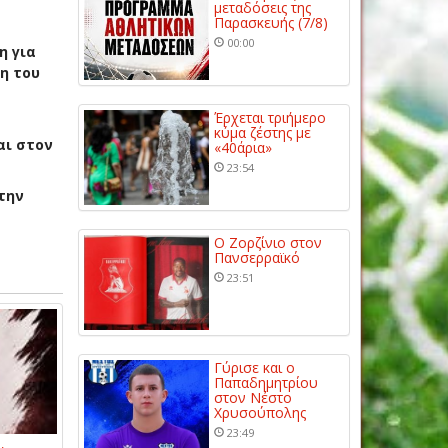
μεταδόσεις της
Παρασκευής (7/8)
00:00
η για
η του
Έρχεται τριήμερο
κύμα ζέστης με
αι στον
«40άρια»
23:54
την
Ο Ζορζίνιο στον
Πανσερραϊκό
23:51
Γύρισε και ο
Παπαδημητρίου
στον Νέστο
Χρυσούπολης
23:49