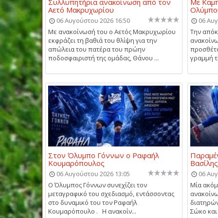
Συλλυπητήρια ανακοίνωση από τον
Με Καμπ
Αετό Μακρυχωρίου
Ολύμπο
06 Αυγούστου 2026 16:50
06 Αυγ
Με ανακοίνωσή του ο Αετός Μακρυχωρίου
Την απόκ
εκφράζει τη βαθιά του θλίψη για την
ανακοίνω
απώλεια του πατέρα του πρώην
προσθέτο
ποδοσφαιριστή της ομάδας, Θάνου ...
γραμμή τη
Στον Όλυμπο Γόννων ο Ραφαήλ
Παραμέν
Κουμαρόπουλος
Βασίλη
06 Αυγούστου 2026 13:05
06 Αυγ
Ο Όλυμπος Γόννων συνεχίζει τον
Μία ακό
μεταγραφικό του σχεδιασμό, εντάσσοντας
ανακοίνω
στο δυναμικό του τον Ραφαήλ
διατηρών
Κουμαρόπουλο . Η ανακοίν...
Σώκο και 