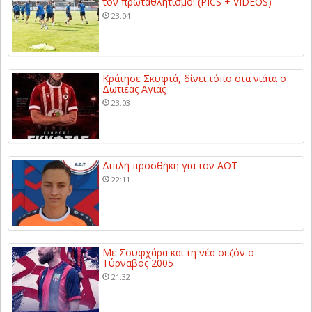
τον πρωταθλητισμό! (PICS + VIDEOS)
23:04
Κράτησε Σκυφτά, δίνει τόπο στα νιάτα ο
Δωτιέας Αγιάς
23:03
Διπλή προσθήκη για τον ΑΟΤ
22:11
Με Σουφχάρα και τη νέα σεζόν ο
Τύρναβος 2005
21:32