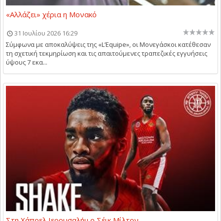
«Αλλάζει» χέρια η Μονακό
31 Ιουλίου 2026 16:29
Σύμφωνα με αποκαλύψεις της «L’Equipe», οι Μονεγάσκοι κατέθεσαν
τη σχετική τεκμηρίωση και τις απαιτούμενες τραπεζικές εγγυήσεις
ύψους 7 εκα...
Στη Χάποελ Ιερουσαλήμ ο Σέικ Μίλτον