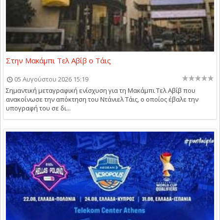
Στην Μακάμπι Τελ Αβίβ ο Τάις
05 Αυγούστου 2026 15:19
Σημαντική μεταγραφική ενίσχυση για τη Μακάμπι Τελ Αβίβ που
ανακοίνωσε την απόκτηση του Ντάνιελ Τάις, ο οποίος έβαλε την
υπογραφή του σε δι...