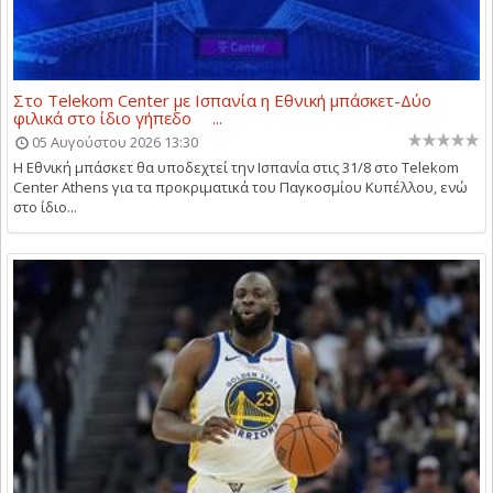
Στο Telekom Center με Ισπανία η Εθνική μπάσκετ-Δύο
φιλικά στο ίδιο γήπεδο ...
05 Αυγούστου 2026 13:30
Η Εθνική μπάσκετ θα υποδεχτεί την Ισπανία στις 31/8 στο Telekom
Center Athens για τα προκριματικά του Παγκοσμίου Κυπέλλου, ενώ
στο ίδιο...