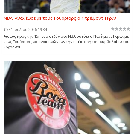
NBA: Ανανέωσε με τους Γουόριορς ο Ντρέιμοντ Γκριν
31 Ιουλίου 2026 19:34
Αισίως προς την 15η του σεζόν στο NBA οδεύει ο Ντρέιμοντ Γκριν, με
τους Γουόριορς να ανακοινώνουν την επέκταση του συμβολαίου του
36χρονου...