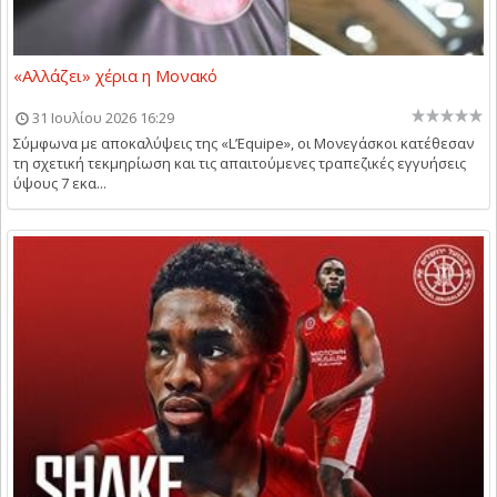
«Αλλάζει» χέρια η Μονακό
31 Ιουλίου 2026 16:29
Σύμφωνα με αποκαλύψεις της «L’Equipe», οι Μονεγάσκοι κατέθεσαν
τη σχετική τεκμηρίωση και τις απαιτούμενες τραπεζικές εγγυήσεις
ύψους 7 εκα...