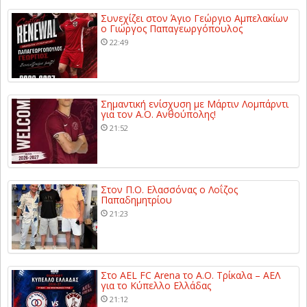
Συνεχίζει στον Άγιο Γεώργιο Αμπελακίων
ο Γιώργος Παπαγεωργόπουλος
22:49
Σημαντική ενίσχυση με Μάρτιν Λομπάρντι
για τον Α.Ο. Ανθούπολης!
21:52
Στον Π.Ο. Ελασσόνας ο Λοΐζος
Παπαδημητρίου
21:23
Στο AEL FC Arena το Α.Ο. Τρίκαλα – ΑΕΛ
για το Κύπελλο Ελλάδας
21:12