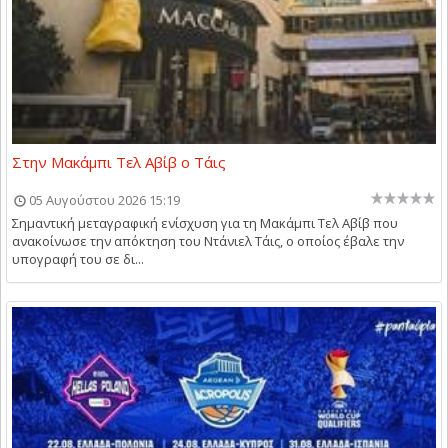
Στην Μακάμπι Τελ Αβίβ ο Τάις
05 Αυγούστου 2026 15:19
Σημαντική μεταγραφική ενίσχυση για τη Μακάμπι Τελ Αβίβ που
ανακοίνωσε την απόκτηση του Ντάνιελ Τάις, ο οποίος έβαλε την
υπογραφή του σε δι...