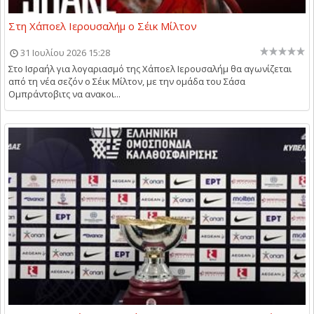
Στη Χάποελ Ιερουσαλήμ ο Σέικ Μίλτον
31 Ιουλίου 2026 15:28
Στο Ισραήλ για λογαριασμό της Χάποελ Ιερουσαλήμ θα αγωνίζεται
από τη νέα σεζόν ο Σέικ Μίλτον, με την ομάδα του Σάσα
Ομπράντοβιτς να ανακοι...