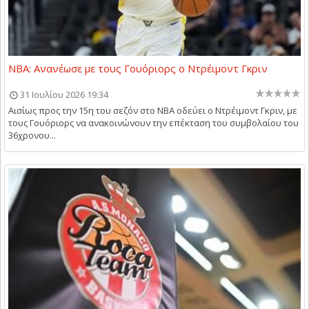
NBA: Ανανέωσε με τους Γουόριορς ο Ντρέιμοντ Γκριν
31 Ιουλίου 2026 19:34
Αισίως προς την 15η του σεζόν στο NBA οδεύει ο Ντρέιμοντ Γκριν, με
τους Γουόριορς να ανακοινώνουν την επέκταση του συμβολαίου του
36χρονου...