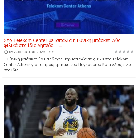
Στο Telekom Center με Ισπανία η Εθνική μπάσκετ-Δύο
φιλικά στο ίδιο γήπεδο ...
05 Αυγούστου 2026 13:30
Η Εθνική μπάσκετ θα υποδεχτεί την Ισπανία στις 31/8 στο Telekom
Center Athens για τα προκριματικά του Παγκοσμίου Κυπέλλου, ενώ
στο ίδιο...