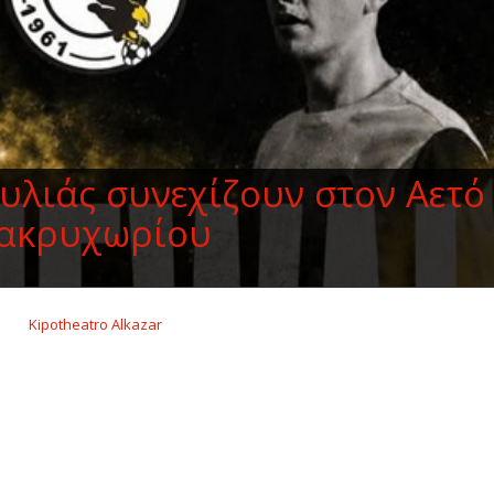
υλιάς συνεχίζουν στον Αετό
ακρυχωρίου