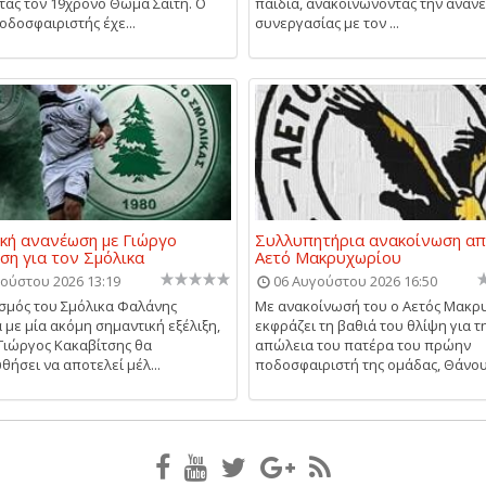
ας τον 19χρονο Θωμά Σαΐτη. Ο
παιδιά, ανακοινώνοντας την αναν
οδοσφαιριστής έχε...
συνεργασίας με τον ...
κή ανανέωση με Γιώργο
Συλλυπητήρια ανακοίνωση απ
ση για τον Σμόλικα
Αετό Μακρυχωρίου
ούστου 2026 13:19
06 Αυγούστου 2026 16:50
σμός του Σμόλικα Φαλάνης
Με ανακοίνωσή του ο Αετός Μακρ
με μία ακόμη σημαντική εξέλιξη,
εκφράζει τη βαθιά του θλίψη για τ
Γιώργος Κακαβίτσης θα
απώλεια του πατέρα του πρώην
θήσει να αποτελεί μέλ...
ποδοσφαιριστή της ομάδας, Θάνου 