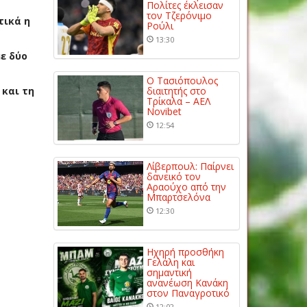
Πολίτες έκλεισαν
τον Τζερόνιμο
τικά η
Ρούλι
13:30
ε δύο
Ο Τασιόπουλος
 και τη
διαιτητής στο
Τρίκαλα – ΑΕΛ
Novibet
12:54
Λίβερπουλ: Παίρνει
δανεικό τον
Αραούχο από την
Μπαρτσελόνα
12:30
Ηχηρή προσθήκη
Γελάλη και
σημαντική
ανανέωση Κανάκη
στον Παναγροτικό
12:02