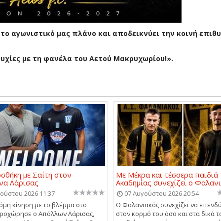
το αγωνιστικό μας πλάνο και αποδεικνύει την κοινή επιθυ
τυχίες με τη φανέλα του Αετού Μακρυχωρίου!».
σθήκη με Σαΐτη στον
Με Μέκρα και τέσσερα παιδιά 
να Λάρισας
Ακαδημίας συνεχίζει ο Φαλαν
ούστου 2026 11:37
07 Αυγούστου 2026 20:54
κόμη κίνηση με το βλέμμα στο
Ο Φαλανιακός συνεχίζει να επενδύ
ροχώρησε ο Απόλλων Λάρισας,
στον κορμό του όσο και στα δικά τ