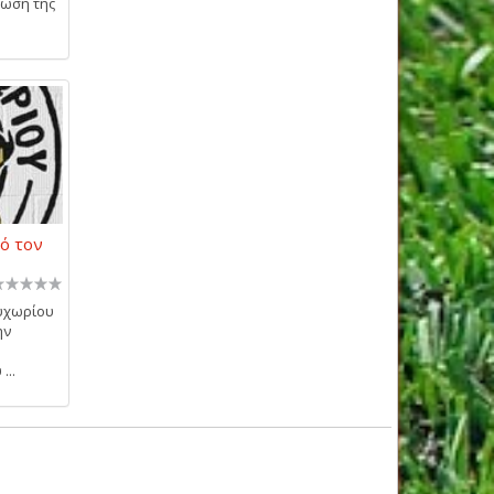
έωση της
ό τον
υχωρίου
ην
...