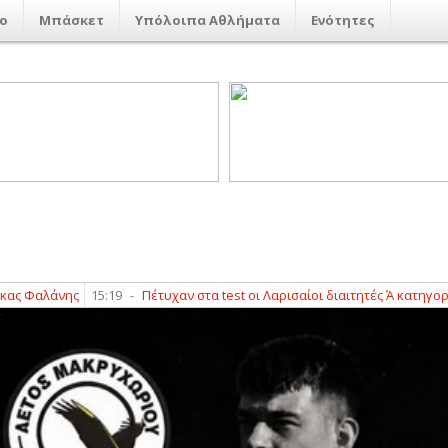
ο
Μπάσκετ
Υπόλοιπα Αθλήματα
Ενότητες
νης
15:19
-
Πέτυχαν στα test οι Λαρισαίοι διαιτητές Ά κατηγορίας
15:16