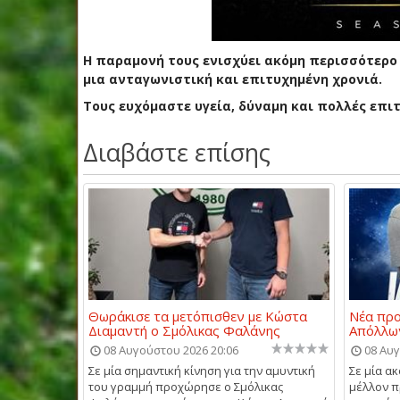
Η παραμονή τους ενισχύει ακόμη περισσότερο 
μια ανταγωνιστική και επιτυχημένη χρονιά.
Τους ευχόμαστε υγεία, δύναμη και πολλές επι
Διαβάστε επίσης
Θωράκισε τα μετόπισθεν με Κώστα
Νέα προ
Διαμαντή ο Σμόλικας Φαλάνης
Απόλλω
08 Αυγούστου 2026 20:06
08 Αυγ
Σε μία σημαντική κίνηση για την αμυντική
Σε μία α
του γραμμή προχώρησε ο Σμόλικας
μέλλον π