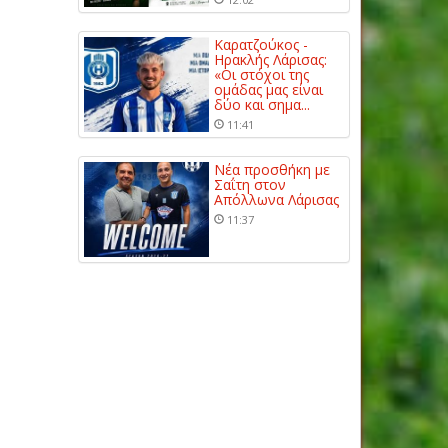
Καρατζούκος -
Ηρακλής Λάρισας:
«Οι στόχοι της
ομάδας μας είναι
δύο και σημα...
11:41
Νέα προσθήκη με
Σαΐτη στον
Απόλλωνα Λάρισας
11:37