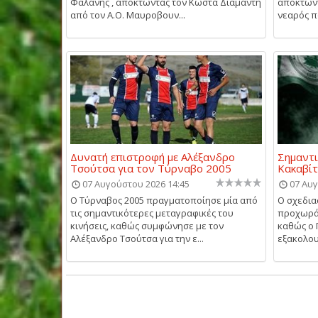
Φαλάνης , αποκτώντας τον Κώστα Διαμαντή
αποκτώντ
από τον Α.Ο. Μαυροβουν...
νεαρός π
Δυνατή επιστροφή με Αλέξανδρο
Σημαντι
Τσούτσα για τον Τύρναβο 2005
Κακαβίτ
07 Αυγούστου 2026 14:45
07 Αυγ
Ο Τύρναβος 2005 πραγματοποίησε μία από
Ο σχεδια
τις σημαντικότερες μεταγραφικές του
προχωρά 
κινήσεις, καθώς συμφώνησε με τον
καθώς ο 
Αλέξανδρο Τσούτσα για την ε...
εξακολου