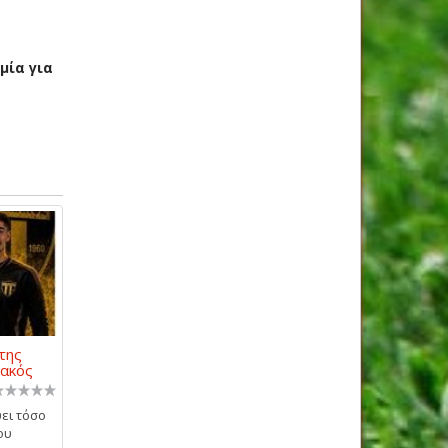
μία για
της
ιακός
ει τόσο
ου