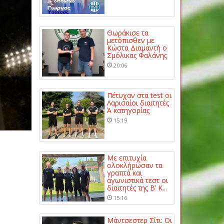
Θωράκισε τα
μετόπισθεν με
Κώστα Διαμαντή ο
Σμόλικας Φαλάνης
20:06
Πέτυχαν στα test οι
Λαρισαίοι διαιτητές
Ά κατηγορίας
15:19
Με επιτυχία
ολοκλήρωσαν τα
γραπτά και
αγωνιστικά τεστ οι
διαιτητές της Β’ Κ...
15:16
Μάντσεστερ Σίτι: Οι