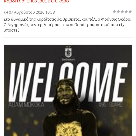
Καρδίτσα: Επέστρεψε ο Οκόρο
07 Αυγούστου 2026 10:58
Στο δυναμικό της Καρδίτσας θα βρίσκεται και πάλι ο Φράνσις Οκόρο.
Ο Νιγηριανός σέντερ ξεπέρασε τον σοβαρό τραυματισμό που είχε
υποστεί ...