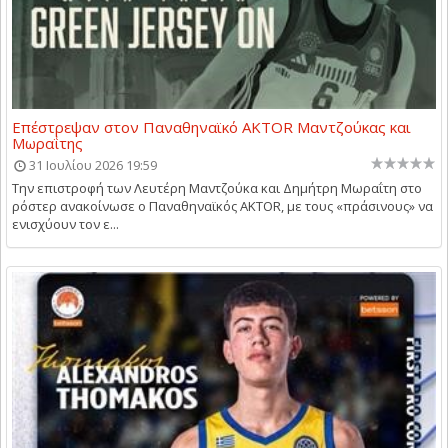
Επέστρεψαν στον Παναθηναϊκό AKTOR Μαντζούκας και
Μωραΐτης
31 Ιουλίου 2026 19:59
Την επιστροφή των Λευτέρη Μαντζούκα και Δημήτρη Μωραΐτη στο
ρόστερ ανακοίνωσε ο Παναθηναϊκός AKTOR, με τους «πράσινους» να
ενισχύουν τον ε...