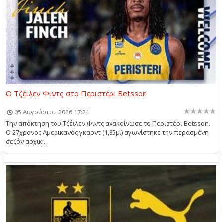
Ο Τζέιλεν Φιντς στο Περιστέρι Betsson
05 Αυγούστου 2026 17:21
Την απόκτηση του Τζέιλεν Φιντς ανακοίνωσε το Περιστέρι Betsson.
Ο 27χρονος Αμερικανός γκαρντ (1,85μ.) αγωνίστηκε την περασμένη
σεζόν αρχικ...