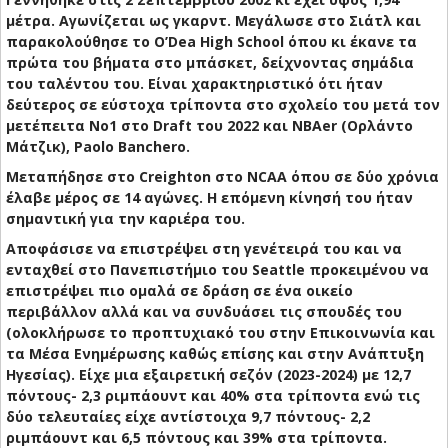
μέτρα. Αγωνίζεται ως γκαρντ. Μεγάλωσε στο Σιάτλ και
παρακολούθησε το O’Dea High School όπου κι έκανε τα
πρώτα του βήματα στο μπάσκετ, δείχνοντας σημάδια
του ταλέντου του. Είναι χαρακτηριστικό ότι ήταν
δεύτερος σε εύστοχα τρίποντα στο σχολείο του μετά τον
μετέπειτα No1 στο Draft του 2022 και NBAer (Ορλάντο
Μάτζικ), Paolo Banchero.
Μεταπήδησε στο Creighton στο NCAA όπου σε δύο χρόνια
έλαβε μέρος σε 14 αγώνες. Η επόμενη κίνησή του ήταν
σημαντική για την καριέρα του.
Αποφάσισε να επιστρέψει στη γενέτειρά του και να
ενταχθεί στο Πανεπιστήμιο του Seattle προκειμένου να
επιστρέψει πιο ομαλά σε δράση σε ένα οικείο
περιβάλλον αλλά και να συνδυάσει τις σπουδές του
(ολοκλήρωσε το προπτυχιακό του στην Επικοινωνία και
τα Μέσα Ενημέρωσης καθώς επίσης και στην Ανάπτυξη
Ηγεσίας). Είχε μια εξαιρετική σεζόν (2023-2024) με 12,7
πόντους- 2,3 ριμπάουντ και 40% στα τρίποντα ενώ τις
δύο τελευταίες είχε αντίστοιχα 9,7 πόντους- 2,2
ριμπάουντ και 6,5 πόντους και 39% στα τρίποντα.