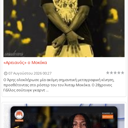
«Αρειανός» ο Μοκόκα
07 Αυγούστου 2026 00:27
Ο Άρης ολοκλήρωσε μία ακόμη σημαντική μεταγραφική κίνηση,
προσθέτοντας στο ρόστερ του τον Άνταμ Μοκόκα. Ο 28χρονος
Γάλλος σούτινγκ γκαρντ ...