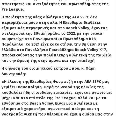
απαιτήσεις και αντιξοότητες του πρωταθλήματος της
Pre League.
​Η ποιότητα της νέας αθλήτριας της ΑΕΛ SSPC δεν
περιορίζεται μόνο στη σάλα. Η Ελευθερία διαθέτει
εξαιρετικές περγαμηνές και στο Beach Volley, έχοντας
στελεχώσει την Εθνική ομάδα το 2022, με την οποία
συμμετείχε στο Πανευρωπαϊκό Πρωτάθλημα Κ18.
Παράλληλα, το 2021 είχε κατακτήσει την 3η θέση στην
Ελλάδα στο Πανελλήνιο Πρωτάθλημα Beach Volley Κ17,
αποδεικνύοντας την πολύπλευρη αθλητική της παιδεία
και την έφεσή της στην άμυνα και την υποδοχή.
​Η δήλωση του διοικητικού εκπροσώπου, κ. Πάρη
Λουντρούδη:
​«Η έλευση της Ελευθερίας Φετφατζή στην ΑΕΛ SSPC μάς
γεμίζει ικανοποίηση. Παρά το νεαρό της ηλικίας της,
κουβαλάει ήδη σπουδαίες εμπειρίες, έχοντας αγωνιστεί
μέχρι και στο επίπεδο της Pre League, αλλά και με το
εθνόσημο στο Beach Volley. Είναι μια αθλήτρια με
εξαιρετικό χαρακτήρα, αγωνιστικό πείσμα και τη
νοοτροπία νικητή που θέλουμε να έχει η ομάδα μας στην