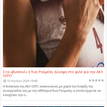
Στα «βυσσινί» η Έυη Ρούμελη: Δύναμη στο φιλέ για την ΑΕΛ
SSPC!
15 Ιουνίου 2026 19:40
Η διοίκηση της ΑΕΛ SSPC ανακοινώνει με χαρά την έναρξη της
συνεργασίας της με την αθλήτρια Έυη Ρούμελη, η οποία έρχεται να
ενισχύσει την ο...