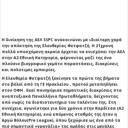
Η διοίκηση της ΑΕΛ SSPC ανακοινώνει με ιδιαίτερη χαρά
την απόκτηση της Ελευθερίας Φετφατζή. Η 21χρονη
πολλά υποσχόμενη ακραία έρχεται να ενισχύσει την ΑΕΛ
στην Α2 Εθνική Κατηγορία, φέρνοντας μαζί της ένα
πλούσιο βιογραφικό γεμάτο παραστάσεις, διακρίσεις
και πολύτιμες εμπειρίες.
​Η Ελευθερία Φετφατζή ξεκίνησε τα πρώτα της βήματα
στο βόλεϊ από τη ΓΕ Ηρακλείου , προτού μεταπηδήσει
στον ΟΦΗ . Εκεί πανηγύρισε σημαντικές διακρίσεις στα
αναπτυξιακά Πανελλήνια Πρωταθλήματα, δείχνοντας
από νωρίς τα διαπιστευτήρια του ταλέντου της. Στη
συνέχεια, αγωνίστηκε για δύο χρόνια στην Καρδίτσα (Α2
Εθνική Κατηγορία), ενώ επόμενος σταθμός της ήταν η
Αργώ Βόλου(Pre League), όπου ξεχώρισε ως ένα από τα
πιό σημαντικά «γρανάζια» της ομάδας στις μεγάλες