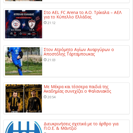
Στο AEL FC Arena το Α.Ο. Τρίκαλα – ΑΕΛ
για το Κύπελλο Ελλάδας
21:12
Στον Ατρόμητο Αγίων Αναργύρων ο
Αποστόλης Τάρταμπουκας
21:03
Με Μέκρα και τέσσερα παιδιά της
Ακαδημίας συνεχίζει ο Φαλανιακός
20:54
Διευκρινήσεις σχετικά με το άρθρο για
Π.Ο.Ε. & Μάντζιο