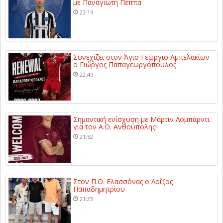
με Παναγιώτη Πέππα
23:19
Συνεχίζει στον Άγιο Γεώργιο Αμπελακίων
ο Γιώργος Παπαγεωργόπουλος
22:49
Σημαντική ενίσχυση με Μάρτιν Λομπάρντι
για τον Α.Ο. Ανθούπολης!
21:52
Στον Π.Ο. Ελασσόνας ο Λοΐζος
Παπαδημητρίου
21:23