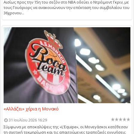
Αισίως προς την 15η του σεζόν στο NBA οδεύει ο Ντρέιμοντ Γκριν, με
τους Γουόριορς να ανακοινώνουν την επέκταση του συμβολαίου του
36χρονου...
«Αλλάζει» χέρια η Μονακό
31 Ιουλίου 2026 16:29
Σύμφωνα με αποκαλύψεις της «L’Equipe», οι Μονεγάσκοι κατέθεσαν
τη σχετική τεκμηρίωση και τις απαιτούμενες τραπεζικές εγγυήσεις