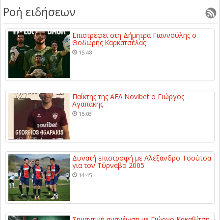
Ροή ειδήσεων
Επιστρέφει στη Δήμητρα Γιαννούλης ο
Θοδωρής Καρκατσέλας
15:48
Παίκτης της ΑΕΛ Novibet ο Γιώργος
Αγαπάκης
15:03
Δυνατή επιστροφή με Αλέξανδρο Τσούτσα
για τον Τύρναβο 2005
14:45
Σημαντική ανανέωση με Γιώργο Κακαβίτση