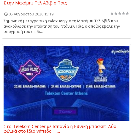
Στην Μακάμπι Τελ Αβίβ ο Τάις
05 Αυγούστου 2026 15:19
Σημαντική μεταγραφική ενίσχυση για τη Μακάμπι Τελ Αβίβ που
ανακοίνωσε την απόκτηση του Ντάνιελ Τάις, ο οποίος έβαλε την
υπογραφή του σε δι...
Στο Telekom Center με Ισπανία η Εθνική μπάσκετ-Δύο
φιλικά στο ίδιο γήπεδο ...