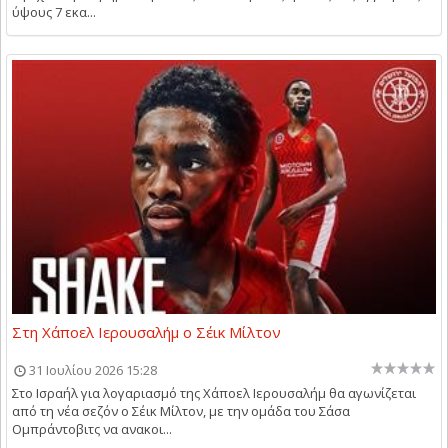
ύψους 7 εκα...
Στη Χάποελ Ιερουσαλήμ ο Σέικ Μίλτον
31 Ιουλίου 2026 15:28
Στο Ισραήλ για λογαριασμό της Χάποελ Ιερουσαλήμ θα αγωνίζεται
από τη νέα σεζόν ο Σέικ Μίλτον, με την ομάδα του Σάσα
Ομπράντοβιτς να ανακοι...