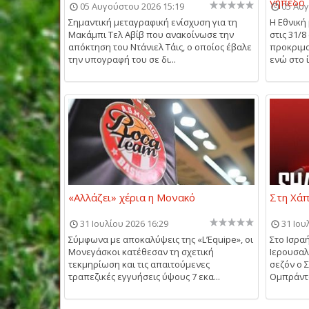
γήπεδο 
05 Αυγούστου 2026 15:19
05 Αυγ
Σημαντική μεταγραφική ενίσχυση για τη
Η Εθνική
Μακάμπι Τελ Αβίβ που ανακοίνωσε την
στις 31/8
απόκτηση του Ντάνιελ Τάις, ο οποίος έβαλε
προκριμα
την υπογραφή του σε δι...
ενώ στο ί
«Αλλάζει» χέρια η Μονακό
Στη Χάπ
31 Ιουλίου 2026 16:29
31 Ιου
Σύμφωνα με αποκαλύψεις της «L’Equipe», οι
Στο Ισρα
Μονεγάσκοι κατέθεσαν τη σχετική
Ιερουσαλ
τεκμηρίωση και τις απαιτούμενες
σεζόν ο 
τραπεζικές εγγυήσεις ύψους 7 εκα...
Ομπράντο