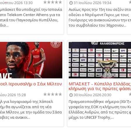
...
ούστου 2026 13:30
31 Ιουλίου 2026 19:34
 μπάσκετ θα υποδεχτεί την Ισπανία
Αισίως προς την 15η του σεζόν στ
 στο Telekom Center Athens για τα
οδεύει ο Ντρέιμοντ Γκριν, με τους
τικά του Παγκοσμίου Κυπέλλου,
Γουόριορς να ανακοινώνουν την 
διο...
του συμβολαίου του 36χρονου...
οελ Ιερουσαλήμ ο Σέικ Μίλτον
ΜΠΑΣΚΕΤ - Κύπελλο Ελλάδας
κλήρωση για τις πρώτες φάσε
λίου 2026 15:28
30 Ιουλίου 2026 20:30
ήλ για λογαριασμό της Χάποελ
Πραγματοποιήθηκε σήμερα (30/7) 
ήμ θα αγωνίζεται από τη νέα
γραφεία της ΕΟΚ η κλήρωση του 
Σέικ Μίλτον, με την ομάδα του Σάσα
Ελλάδας Ανδρών, από τις πρώτες 
βιτς να ανακοι...
μέχρι το UNICEF Trophy,...