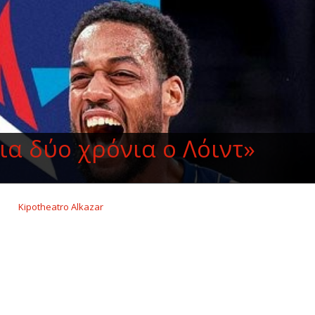
ια δύο χρόνια ο Λόιντ»