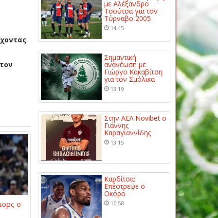
με Αλέξανδρο
Τσούτσα για τον
Τύρναβο 2005
14:45
έχοντας
Σημαντική
 τον
ανανέωση με
Γιώργο Κακαβίτση
για τον Σμόλικα
13:19
Στην ΑΕΛ Novibet ο
Γιάννης
Καραγιαννίδης
13:15
Καρδίτσα:
Επέστρεψε ο
Οκόρο
ιορς ο
10:58