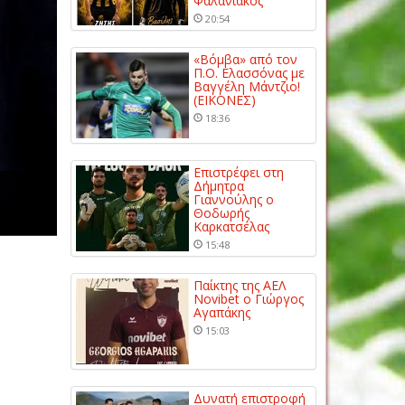
Φαλανιακός
20:54
«Βόμβα» από τον
Π.Ο. Ελασσόνας με
Βαγγέλη Μάντζιο!
(ΕΙΚΟΝΕΣ)
18:36
Επιστρέφει στη
Δήμητρα
Γιαννούλης ο
Θοδωρής
Καρκατσέλας
15:48
Παίκτης της ΑΕΛ
Novibet ο Γιώργος
Αγαπάκης
15:03
Δυνατή επιστροφή