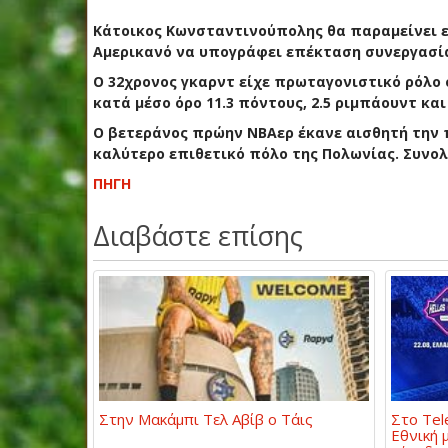
Κάτοικος Κωνσταντινούπολης θα παραμείνει ε
Αμερικανό να υπογράφει επέκταση συνεργασίας
Ο 32χρονος γκαρντ είχε πρωταγονιστικό ρόλο 
κατά μέσο όρο 11.3 πόντους, 2.5 ριμπάουντ και
Ο βετεράνος πρώην NBAερ έκανε αισθητή την 
καλύτερο επιθετικό πόλο της Πολωνίας. Συνολι
ΠΗΓΗ
Διαβάστε επίσης
Στην Μακάμπι Τελ Αβίβ ο Τάις
Στο Tel
Εθνική 