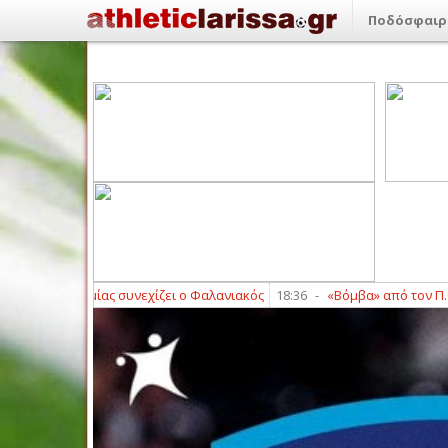
Ποδόσφαιρ
ς Ακαδημίας συνεχίζει ο Φαλανιακός
18:36
-
«Βόμβα» από τον Π.Ο. Ελα