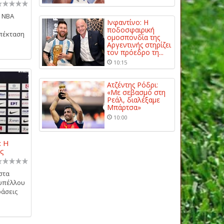
ο NBA
Ινφαντίνο: Η
ποδοσφαιρική
επέκταση
ομοσπονδία της
Αργεντινής στηρίζει
τον πρόεδρο τη...
10:15
Ατζέντης Ρόδρι:
«Με σεβασμό στη
Ρεάλ, διαλέξαμε
Μπάρτσα»
10:00
: Η
ις
στα
Κυπέλλου
φάσεις