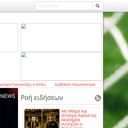
 Γιαννούλης ο Θοδωρής Καρκατσέλας
Διαβάστε περισσότερα
15:03
-
Παίκτης της ΑΕΛ Novibet 
Ροή ειδήσεων
Με Μέκρα και
τέσσερα παιδιά της
Ακαδημίας
συνεχίζει ο