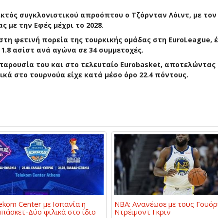
κτός συγκλονιστικού απροόπτου ο Τζόρνταν Λόιντ, με τον
 με την Εφές μέχρι το 2028.
στη φετινή πορεία της τουρκικής ομάδας στη EuroLeague, 
 1.8 ασίστ ανά αγώνα σε 34 συμμετοχές.
παρουσία του και στο τελευταίο Eurobasket, αποτελώντας
κά στο τουρνούα είχε κατά μέσο όρο 22.4 πόντους.
ekom Center με Ισπανία η
NBA: Ανανέωσε με τους Γουόρ
μπάσκετ-Δύο φιλικά στο ίδιο
Ντρέιμοντ Γκριν