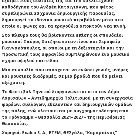
εξαιρετικούς σολίστες της και την καλλιτεχνική
καθοδήγηση του Ανδρέα Κατσιγιάννη, που φέτος
συμπληρώνει 30 χρόνια δημιουργικής παρουσίας,
δημιουργεί το ιδανικό μουσικό περιβάλλον μέσα στο
οποίο οι φωνές και τα τραγούδια αποκτούν νέα πνοή.
Στο πλευρό τους θα βρίσκονται επίσης οι σπουδαίοι
μουσικοί Σπύρος Χατζηκωνσταντίνου και Σεραφείμ
Γιαννακόπουλος, οι οποίοι με τη δεξιοτεχνία και την
προσωπική τους σφραγίδα συμπληρώνουν ένα μουσικό
σχήμα υψηλού επιπέδου.
Μια συναυλία που υπόσχεται να ενώσει γενιές, μνήμες
και μουσικές διαδρομές, σε μια βραδιά που θα μείνει
αξέχαστη.
Το Φεστιβάλ Πηνειού διοργανώνεται από τον Δήμο
Λαρισαίων – Αντιδημαρχία Πολιτισμού, με τη συνεργασία
φορέων, συλλόγων, εθελοντών και δημιουργικών ομάδων
της πόλης, ενώ υλοποιείται με συγχρηματοδότηση από
το Πρόγραμμα «Θεσσαλία 2021–2027» της Περιφέρειας
Θεσσαλίας.
Χορηγοί: Exalco S. A., ETEM, ΘΕΣγάλα, “Καραμπίνας”