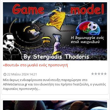
«Βουτιά» στο μυαλό ενός προπονητή
22 Μαΐου 2024 14:21
Μία άκρως ενδιαφέρουσα συνέντευξη παραχώρησε στο
Αthleticlarissa.gr και τον ιδιοκτήτη του Χρήστο Γκατζούλη, ο γνωστός
Λαρισαίος προπονητής...