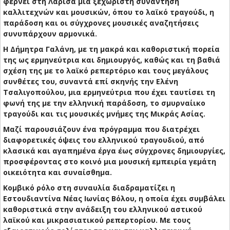
φέρνει στη Λάρισα μια ξεχωριστή συνάντηση
καλλιτεχνών και μουσικών, όπου το λαϊκό τραγούδι, η
παράδοση και οι σύγχρονες μουσικές αναζητήσεις
συνυπάρχουν αρμονικά.
Η Δήμητρα Γαλάνη, με τη μακρά και καθοριστική πορεία
της ως ερμηνεύτρια και δημιουργός, καθώς και τη βαθιά
σχέση της με το λαϊκό ρεπερτόριο και τους μεγάλους
συνθέτες του, συναντά επί σκηνής την Ελένη
Τσαλιγοπούλου, μια ερμηνεύτρια που έχει ταυτίσει τη
φωνή της με την ελληνική παράδοση, το σμυρναίικο
τραγούδι και τις μουσικές μνήμες της Μικράς Ασίας.
Μαζί παρουσιάζουν ένα πρόγραμμα που διατρέχει
διαφορετικές όψεις του ελληνικού τραγουδιού, από
κλασικά και αγαπημένα έργα έως σύγχρονες δημιουργίες,
προσφέροντας στο κοινό μια μουσική εμπειρία γεμάτη
οικειότητα και συναίσθημα.
Κομβικό ρόλο στη συναυλία διαδραματίζει η
Εστουδιαντίνα Νέας Ιωνίας Βόλου, η οποία έχει συμβάλει
καθοριστικά στην ανάδειξη του ελληνικού αστικού
λαϊκού και μικρασιατικού ρεπερτορίου. Με τους