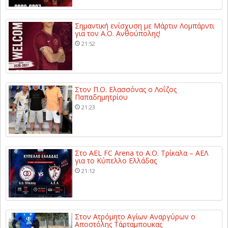
Σημαντική ενίσχυση με Μάρτιν Λομπάρντι
για τον Α.Ο. Ανθούπολης!
21:52
Στον Π.Ο. Ελασσόνας ο Λοΐζος
Παπαδημητρίου
21:23
Στο AEL FC Arena το Α.Ο. Τρίκαλα – ΑΕΛ
για το Κύπελλο Ελλάδας
21:12
Στον Ατρόμητο Αγίων Αναργύρων ο
Αποστόλης Τάρταμπουκας