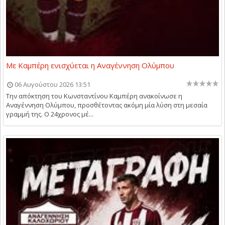
Με Καμπέρη ενισχύεται η Αναγέννηση Ολύμπου
06 Αυγούστου 2026 13:51
Την απόκτηση του Κωνσταντίνου Καμπέρη ανακοίνωσε η
Αναγέννηση Ολύμπου, προσθέτοντας ακόμη μία λύση στη μεσαία
γραμμή της. Ο 24χρονος μέ...