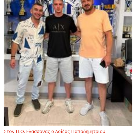
Στον Π.Ο. Ελασσόνας ο Λοΐζος Παπαδημητρίου