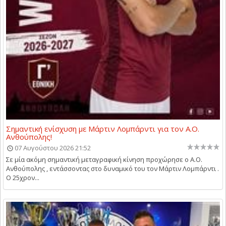
Σημαντική ενίσχυση με Μάρτιν Λομπάρντι για τον Α.Ο.
Ανθούπολης!
07 Αυγούστου 2026 21:52
Σε μία ακόμη σημαντική μεταγραφική κίνηση προχώρησε ο Α.Ο.
Ανθούπολης , εντάσσοντας στο δυναμικό του τον Μάρτιν Λομπάρντι .
Ο 25χρον...