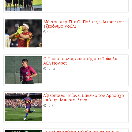
Μάντσεστερ Σίτι: Οι Πολίτες έκλεισαν τον
Τζερόνιμο Ρούλι
13:30
Ο Τασιόπουλος διαιτητής στο Τρίκαλα –
ΑΕΛ Novibet
12:54
Λίβερπουλ: Παίρνει δανεικό τον Αραούχο
από την Μπαρτσελόνα
12:30