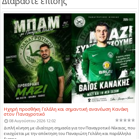
Διαβάστε επίσης
Ηχηρή προσθήκη Γελάλη και σημαντική ανανέωση Κανάκη
στον Παναγροτικό
08 Αυγούστου 2026 12:02
Διπλή κίνηση με ιδιαίτερη σημασία για τον Παναγροτικό Νίκαιας, που
ενισχύεται με την απόκτηση του Παναγιώτη Γελάλη και παράλληλα