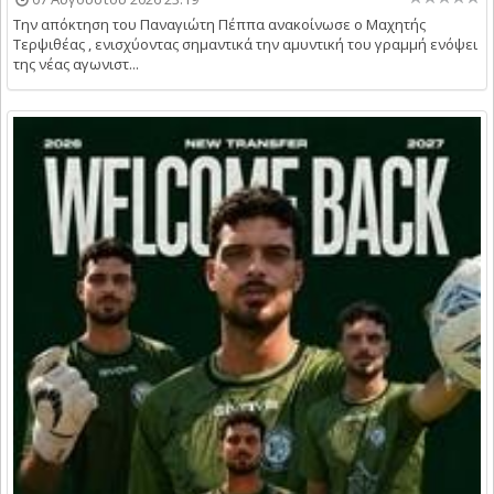
Την απόκτηση του Παναγιώτη Πέππα ανακοίνωσε ο Μαχητής
Τερψιθέας , ενισχύοντας σημαντικά την αμυντική του γραμμή ενόψει
της νέας αγωνιστ...