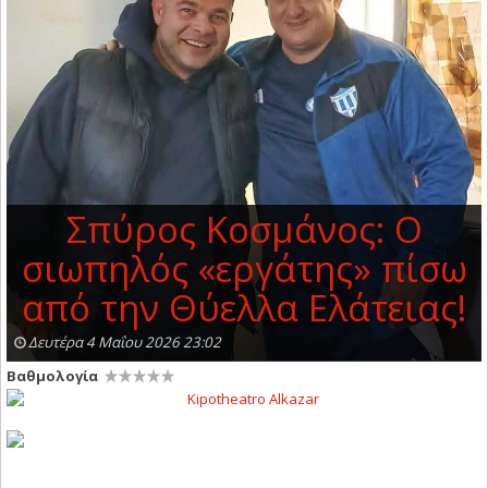
Σπύρος Κοσμάνος: Ο
σιωπηλός «εργάτης» πίσω
από την Θύελλα Ελάτειας!
Δευτέρα 4 Μαΐου 2026 23:02
Βαθμολογία