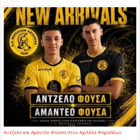
Άντζελο και Αμαντέο Φούσα στον Αχιλλέα Φαρσάλων