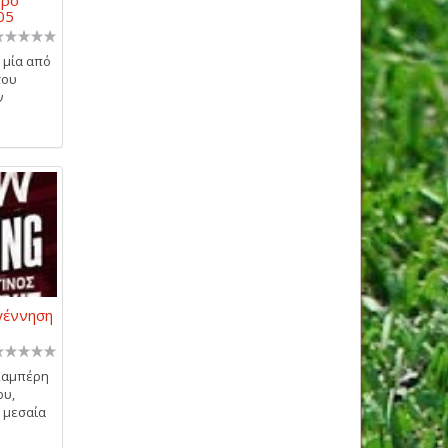
05
 μία από
του
ν
γέννηση
Καμπέρη
ου,
 μεσαία