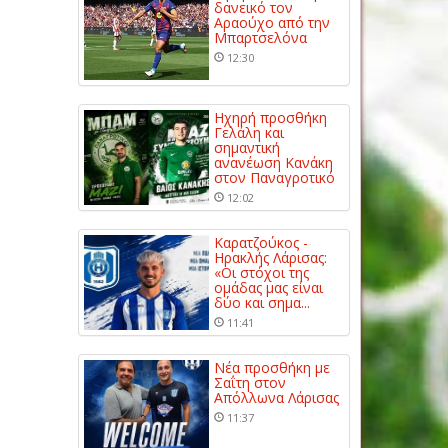
δανεικό τον
Αραούχο από την
Μπαρτσελόνα
12:30
Ηχηρή προσθήκη
Γελάλη και
σημαντική
ανανέωση Κανάκη
στον Παναγροτικό
12:02
Καρατζούκος -
Ηρακλής Λάρισας:
«Οι στόχοι της
ομάδας μας είναι
δύο και σημα...
11:41
Νέα προσθήκη με
Σαΐτη στον
Απόλλωνα Λάρισας
11:37