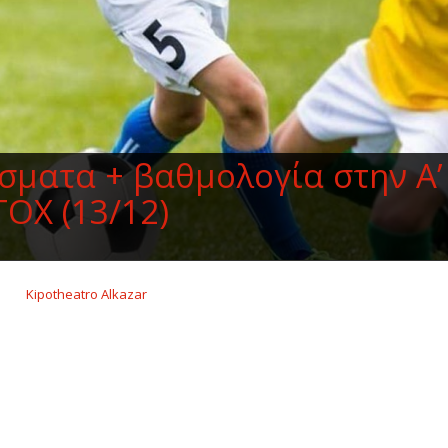
σματα + βαθμολογία στην Α’
TOX (13/12)