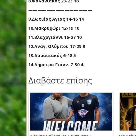
8.Φαλανιακός 23-23 18
——————————————
9.Δωτιέας Αγιάς 14-16 14
10.Μακρυχώρι 12-19 10
11.Βλαχογιάννι 16-27 10
12.Αναγ. Ολύμπου 17-29 9
13.Δαμασιακός 6-18 5
14.Δήμητρα Γιάνν. 7-30 4
Διαβάστε επίσης
Νέα προσθήκη με Σαΐτη στον
Με Μέκρ