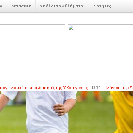
ο
Μπάσκετ
Υπόλοιπα Αθλήματα
Ενότητες
κά τεστ οι διαιτητές της Β’ Κατηγορίας
13:30
-
Μάντσεστερ Σίτι: Οι Πο