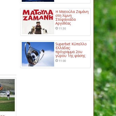
Η Ματούλα Ζαμάνη
στη λίμνη
Στεφανιάδα
Αργιθέας
11:30
Superbet Κύπελλο
Ελλάδας:
πρόγραμμα 2ου
γύρου 1ης φάσης
11:00
δρο