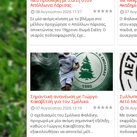
Απόλλωνα Λάρισας
Ακαδημί
08 Αυγούστου 2026 11:37
07 Αυγ
Σε μία ακόμη κίνηση με το βλέμμα στο
Ο Φαλανι
μέλλον προχώρησε ο Απόλλων Λάρισας,
στον κορ
αποκτώντας τον 19χρονο Θωμά Σαΐτη. Ο
παιδιά, 
νεαρός ποδοσφαιριστής έχε...
συνεργασί
Σημαντική ανανέωση με Γιώργο
Συλλυπη
Κακαβίτση για τον Σμόλικα
Αετό Μ
07 Αυγούστου 2026 13:19
06 Αυγ
Ο σχεδιασμός του Σμόλικα Φαλάνης
Με ανακο
προχωρά με μία ακόμη σημαντική εξέλιξη,
εκφράζει
καθώς ο Γιώργος Κακαβίτσης θα
απώλεια 
εξακολουθήσει να αποτελεί μέλ...
ποδοσφαι