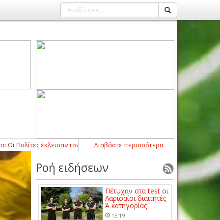
λίτες έκλεισαν τον Τζερόνιμο Ρούλι
Διαβάστε περισσότερα
12:54
-
Ο Τασιόπουλος διαιτητής στ
Ροή ειδήσεων
Πέτυχαν στα test οι
Λαρισαίοι διαιτητές
Ά κατηγορίας
15:19