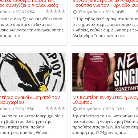
ας συνεχίζει ο Φαλανιακός
Τσούτσα για τον Τύρναβο 20
ούστου 2026 20:54
07 Αυγούστου 2026 14:45
ακός συνεχίζει να επενδύει τόσο
Ο Τύρναβος 2005 πραγματοποίησε
μό του όσο και στα δικά του
τις σημαντικότερες μεταγραφικές 
ανακοινώνοντας την ανανέωση της
κινήσεις, καθώς συμφώνησε με το
ας με τον ...
Αλέξανδρο Τσούτσα για την ε...
τήρια ανακοίνωση από τον
Με Καμπέρη ενισχύεται η Ανα
ακρυχωρίου
Ολύμπου
ούστου 2026 16:50
06 Αυγούστου 2026 13:51
ίνωσή του ο Αετός Μακρυχωρίου
Την απόκτηση του Κωνσταντίνου 
 τη βαθιά του θλίψη για την
ανακοίνωσε η Αναγέννηση Ολύμπ
του πατέρα του πρώην
προσθέτοντας ακόμη μία λύση στη
ριστή της ομάδας, Θάνου ...
γραμμή της. Ο 24χρονος μέ...