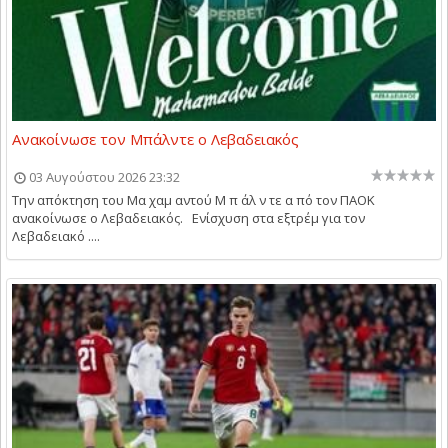
Ανακοίνωσε τον Μπάλντε ο Λεβαδειακός
03 Αυγούστου 2026 23:32
Την απόκτηση του Μα χαμ αντού Μ π άλ ν τε α πό τον ΠΑΟΚ
ανακοίνωσε ο Λεβαδειακός. Ενίσχυση στα εξτρέμ για τον
Λεβαδειακό ....