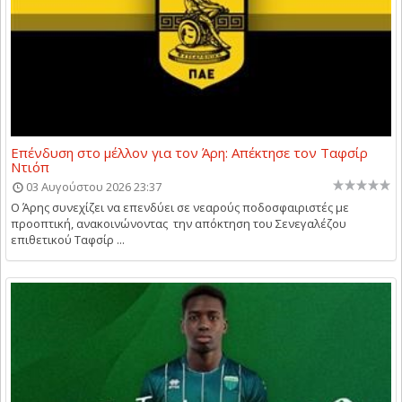
Επένδυση στο μέλλον για τον Άρη: Απέκτησε τον Ταφσίρ
Ντιόπ
03 Αυγούστου 2026 23:37
Ο Άρης συνεχίζει να επενδύει σε νεαρούς ποδοσφαιριστές με
προοπτική, ανακοινώνοντας την απόκτηση του Σενεγαλέζου
επιθετικού Ταφσίρ ...