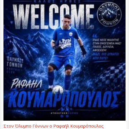
Στον Όλυμπο Γόννων ο Ραφαήλ Κουμαρόπουλος