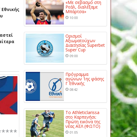
«Με σεβασμό στη
Ρεάλ, διαλέξαμε
 Εθνικής
Μπάρτσα»
ου
10:00
ραστεί
Ορισμοί
Αξιωματούχων
αίτερα
Διαιτησίας Superbet
Super Cup
09:00
Πρόγραμμα
αγώνων 1ης φάσης
Γ΄ Εθνικής
08:42
Το Athleticlarissa
στο Καρπενήσι:
Πρώτη εικόνα της
νέας ΑΕΛ (ΦΩΤΟ)
01:05