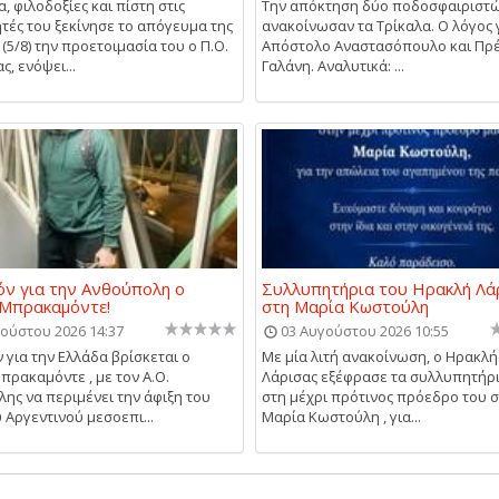
, φιλοδοξίες και πίστη στις
Την απόκτηση δύο ποδοσφαιριστ
τές του ξεκίνησε το απόγευμα της
ανακοίνωσαν τα Τρίκαλα. Ο λόγος 
(5/8) την προετοιμασία του ο Π.Ο.
Απόστολο Αναστασόπουλο και Πρ
, ενόψει...
Γαλάνη. Αναλυτικά: ...
όν για την Ανθούπολη ο
Συλλυπητήρια του Ηρακλή Λά
 Μπρακαμόντε!
στη Μαρία Κωστούλη
ούστου 2026 14:37
03 Αυγούστου 2026 10:55
 για την Ελλάδα βρίσκεται ο
Με μία λιτή ανακοίνωση, ο Ηρακλή
πρακαμόντε , με τον Α.Ο.
Λάρισας εξέφρασε τα συλλυπητήρι
ης να περιμένει την άφιξη του
στη μέχρι πρότινος πρόεδρο του 
 Αργεντινού μεσοεπι...
Μαρία Κωστούλη , για...