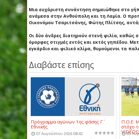
Μια ευχάριστη συνάντηση σημειώθηκε στο γήπε
ανάμεσα στην Ανθούπολη και τη Λαμία. Ο προ
Οικονόμου Τσαριτσάνης,
Φώτης Πλίτσης
, αντ
Οι δύο άνδρες διατηρούν στενή φιλία, καθώς 
όμορφες στιγμές εντός και εκτός γηπέδου. Μετ
εγκάρδιο και φιλικό κλίμα, θυμούμενοι τα παλ
Διαβάστε επίσης
Πρόγραμμα αγώνων 1ης φάσης Γ΄
Π.Ο.Ε: 
Εθνικής
στόχο τ
VIDEOS
07 Αυγούστου 2026 08:42
05 Αυγ