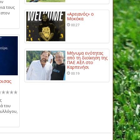
ών
για τους
έστον
«Αρειανός» ο
Μοκόκα
00:27
Μήνυμα ενότητας
από τη διοίκηση της
ΠΑΕ ΑΕΛ στο
Καρπενήσι
00:19
ρισας
ς
ά του
συλλόγου,