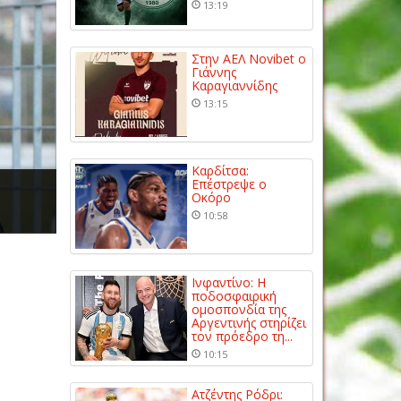
13:19
Στην ΑΕΛ Novibet ο
Γιάννης
Καραγιαννίδης
13:15
Καρδίτσα:
Επέστρεψε ο
Οκόρο
10:58
Ινφαντίνο: Η
ποδοσφαιρική
ομοσπονδία της
Αργεντινής στηρίζει
τον πρόεδρο τη...
10:15
Ατζέντης Ρόδρι: