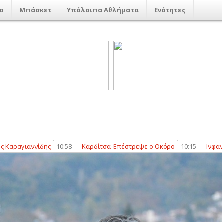
ο
Μπάσκετ
Υπόλοιπα Αθλήματα
Ενότητες
αγιαννίδης
10:58
-
Καρδίτσα: Επέστρεψε ο Οκόρο
10:15
-
Ινφαντίνο: 