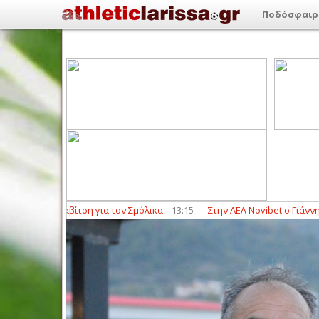
Ποδόσφαιρ
γο Κακαβίτση για τον Σμόλικα
13:15
-
Στην ΑΕΛ Novibet ο Γιάννης Καρ