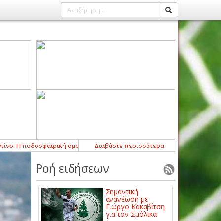
Η ποδοσφαιρική ομοσπονδία της Αργεντινής στηρίζει τον πρόεδρο της FIF
Διαβάστε περισσότερα
Ροή ειδήσεων
Σημαντική
ανανέωση με
Γιώργο Κακαβίτση
για τον Σμόλικα