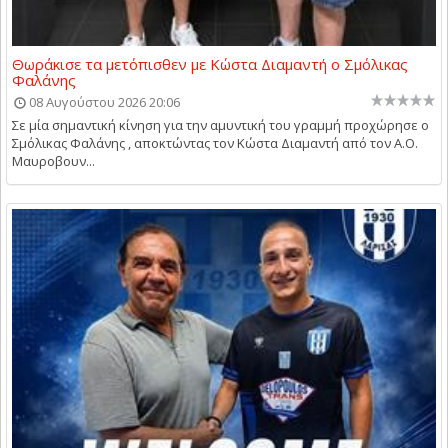
Θωράκισε τα μετόπισθεν με Κώστα Διαμαντή ο Σμόλικας
Φαλάνης
08 Αυγούστου 2026 20:06
Σε μία σημαντική κίνηση για την αμυντική του γραμμή προχώρησε ο
Σμόλικας Φαλάνης , αποκτώντας τον Κώστα Διαμαντή από τον Α.Ο.
Μαυροβουν...