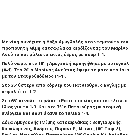
Με νίκη συνέχισε η Δόξα Αμυγδαλής στο ντεμπούτο του
προπονητή Μίμη Κατσαφλάκα κερδίζοντας τον Μαρίνο
Αντύπα και μάλιστα εκτός έδρας με σκορ 1-4.
Πολύ νωρίς στο 10’ η Αμυγδαλή προηγήθηκε με αυτογκόλ
(0-1).
Στο 20’ ο Μαρίνος Αντύπας έφερε το ματς στα ίσια
με τον Σταυροθεόδωρο (1-1).
Στο 35’ ύστερα από κόρνερ του Πατσιούρα, ο Βόγλης με
κεφαλιά το 1-2.
Στο 65’ πέναλτι κέρδισε ο Ραπτόπουλος και εκτέλεσε ο
ίδιος για το 1-3. Και στο 75’ ο Πατσιούρας με ατομική
ενέργεια και σουτ έκανε το τελικό 1-4.
Δόξα Αμυγδαλής (Μίμης Κατσαφλάκας)
: Βουγιουρδής,
Κουκλομένος, Ανδρέου, Οσμάνι Ε., Ντίνας (60’ Ταφίλ),
Βόγλης, Ντινούλης, Πατσιούρας (80’ Οσμάνι Κ.), Κολοβός