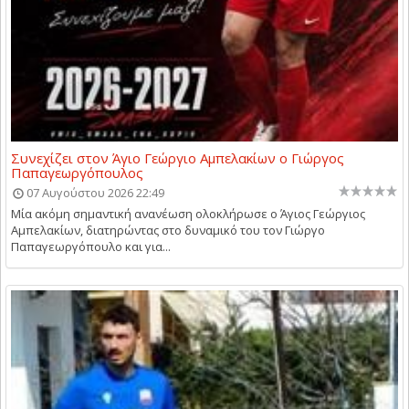
Συνεχίζει στον Άγιο Γεώργιο Αμπελακίων ο Γιώργος
Παπαγεωργόπουλος
07 Αυγούστου 2026 22:49
Μία ακόμη σημαντική ανανέωση ολοκλήρωσε ο Άγιος Γεώργιος
Αμπελακίων, διατηρώντας στο δυναμικό του τον Γιώργο
Παπαγεωργόπουλο και για...