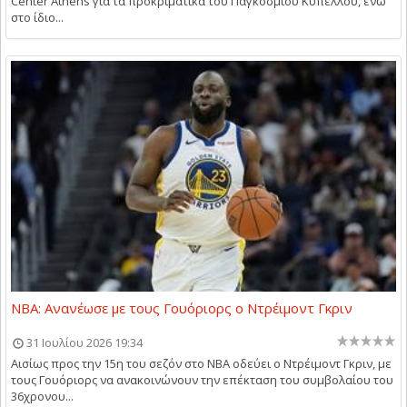
Center Athens για τα προκριματικά του Παγκοσμίου Κυπέλλου, ενώ
στο ίδιο...
NBA: Ανανέωσε με τους Γουόριορς ο Ντρέιμοντ Γκριν
31 Ιουλίου 2026 19:34
Αισίως προς την 15η του σεζόν στο NBA οδεύει ο Ντρέιμοντ Γκριν, με
τους Γουόριορς να ανακοινώνουν την επέκταση του συμβολαίου του
36χρονου...