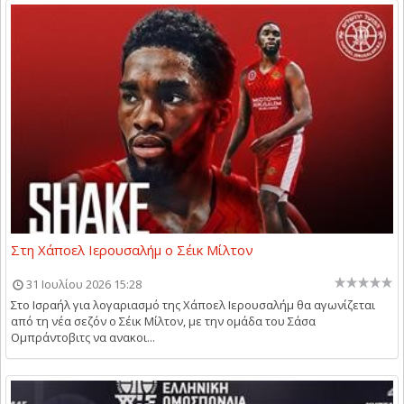
Στη Χάποελ Ιερουσαλήμ ο Σέικ Μίλτον
31 Ιουλίου 2026 15:28
Στο Ισραήλ για λογαριασμό της Χάποελ Ιερουσαλήμ θα αγωνίζεται
από τη νέα σεζόν ο Σέικ Μίλτον, με την ομάδα του Σάσα
Ομπράντοβιτς να ανακοι...