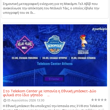
Σημαντική μεταγραφική ενίσχυση για τη Μακάμπι Τελ Αβίβ που
ανακοίνωσε την απόκτηση του Ντάνιελ Τάις, ο οποίος έβαλε την
υπογραφή του σε δι...
Στο Telekom Center με Ισπανία η Εθνική μπάσκετ-Δύο
φιλικά στο ίδιο γήπεδο ...
05 Αυγούστου 2026 13:30
Η Εθνική μπάσκετ θα υποδεχτεί την Ισπανία στις 31/8 στο Telekom