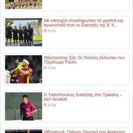
Με επιτυχία ολοκλήρωσαν τα γραπτά και
αγωνιστικά τεστ οι διαιτητές της Β’ Κ...
15:16
Μάντσεστερ Σίτι: Οι Πολίτες έκλεισαν τον
Τζερόνιμο Ρούλι
13:30
Ο Τασιόπουλος διαιτητής στο Τρίκαλα –
ΑΕΛ Novibet
12:54
Λίβερπουλ: Παίρνει δανεικό τον Αραούχο