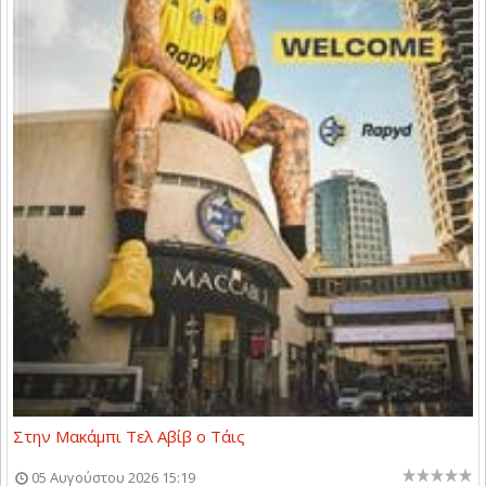
Στην Μακάμπι Τελ Αβίβ ο Τάις
05 Αυγούστου 2026 15:19