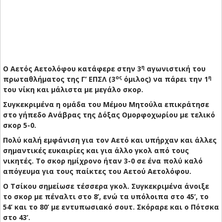
η
Ο Αετός Αετολόφου κατάφερε στην 3
αγωνιστική του
ος
η
πρωταθλήματος της Γ’ ΕΠΣΛ (3
όμιλος) να πάρει την 1
του νίκη και μάλιστα με μεγάλο σκορ.
Συγκεκριμένα η ομάδα του Μέμου Μητούλα επικράτησε
στο γήπεδο Ανάβρας της Δόξας Ομορφοχωρίου με τελικό
σκορ 5-0.
Πολύ καλή εμφάνιση για τον Αετό και υπήρχαν και άλλες
σημαντικές ευκαιρίες και για άλλο γκολ από τους
νικητές. Το σκορ ημίχρονο ήταν 3-0 σε ένα πολύ καλό
απόγευμα για τους παίκτες του Αετού Αετολόφου.
Ο Τσίκου σημείωσε τέσσερα γκολ. Συγκεκριμένα άνοιξε
το σκορ με πέναλτι στο 8’, ενώ τα υπόλοιπα στο 45’, το
54’ και το 80’ με εντυπωσιακό σουτ. Σκόραρε και ο Πότσκα
στο 43’.