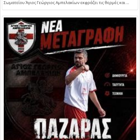
Σωματείου Άγιος Γεώργιος Αμπελακίων εκφράζει τις θερμές και ...