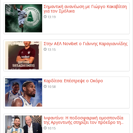
Σημαντική ανανέωση με Γιώργο Κακαβίτση
για τον Σμόλικα
13:19
Στην ΑΕΛ Novibet ο Γιάννης Καραγιαννίδης
13:15
Καρδίτσα: Επέστρεψε ο Οκόρο
10:58
Ινφαντίνο: Η ποδοσφαιρική ομοσπονδία
της Αργεντινής στηρίζει τον πρόεδρο τη...
10:15