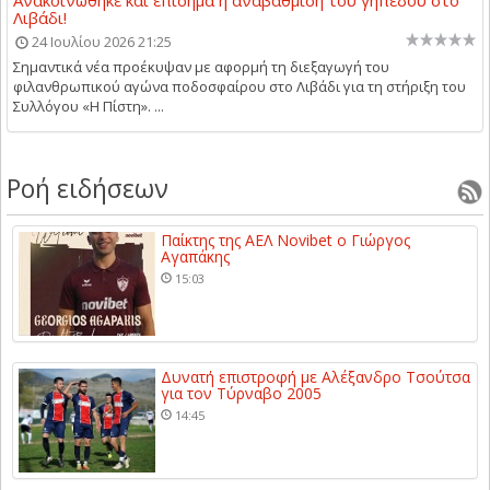
Ανακοινώθηκε και επίσημα η αναβάθμιση του γηπέδου στο
Λιβάδι!
24 Ιουλίου 2026 21:25
Σημαντικά νέα προέκυψαν με αφορμή τη διεξαγωγή του
φιλανθρωπικού αγώνα ποδοσφαίρου στο Λιβάδι για τη στήριξη του
Συλλόγου «Η Πίστη». ...
Ροή ειδήσεων
Παίκτης της ΑΕΛ Novibet ο Γιώργος
Αγαπάκης
15:03
Δυνατή επιστροφή με Αλέξανδρο Τσούτσα
για τον Τύρναβο 2005
14:45