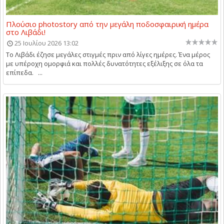
Πλούσιο photostory από την μεγάλη ποδοσφαιρική ημέρα
στο Λιβάδι!
25 Ιουλίου 2026 13:02
Το Λιβάδι έζησε μεγάλες στιγμές πριν από λίγες ημέρες. Ένα μέρος
με υπέροχη ομορφιά και πολλές δυνατότητες εξέλιξης σε όλα τα
επίπεδα. ...