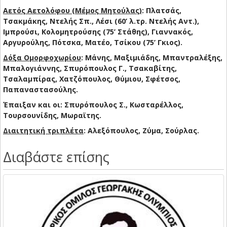
Αετός Αετολόφου (Μέμος Μητούλας)
: Πλατσάς,
Τσακμάκης, Ντελής Σπ., Λέσι (60’ λ.τρ. Ντελής Αντ.),
Ιμπρούσι, Κολομητρούσης (75’ Στάθης), Γιαννακός,
Αργυρούλης, Πότσκα, Ματέο, Τσίκου (75’ Γκιος).
Δόξα Ομορφοχωρίου
: Μάνης, Μαξιμιάδης, Μπαντραλέξης,
Μπαλογιάννης, Σπυρόπουλος Γ., Τσακαβίτης,
Τσαλαμπίρας, Χατζόπουλος, Θύμιου, Σφέτσος,
Παπαναστασούλης.
Έπαιξαν και οι: Σπυρόπουλος Σ., Κωσταρέλλος,
Τουρσουνίδης, Μωραϊτης.
Διαιτητική τριπλέτα
: Αλεξόπουλος, Ζύμα, Σούρλας.
Διαβάστε επίσης