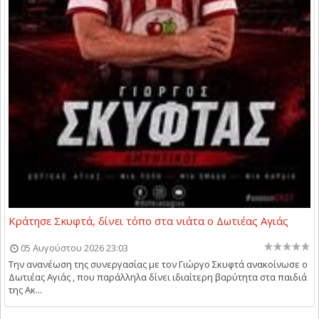
Κράτησε Σκυφτά, δίνει τόπο στα νιάτα ο Δωτιέας Αγιάς
05 Αυγούστου 2026 23:03
Την ανανέωση της συνεργασίας με τον Γιώργο Σκυφτά ανακοίνωσε ο
Δωτιέας Αγιάς , που παράλληλα δίνει ιδιαίτερη βαρύτητα στα παιδιά
της Ακ...