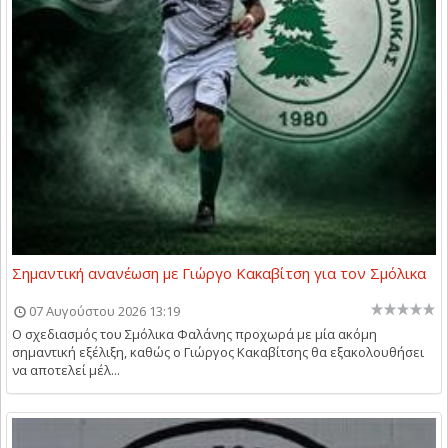
Σημαντική ανανέωση με Γιώργο Κακαβίτση για τον Σμόλικα
07 Αυγούστου 2026 13:19
Ο σχεδιασμός του Σμόλικα Φαλάνης προχωρά με μία ακόμη
σημαντική εξέλιξη, καθώς ο Γιώργος Κακαβίτσης θα εξακολουθήσει
να αποτελεί μέλ...