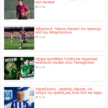
ΑΕΛ Novibet
12:54
Λίβερπουλ: Παίρνει δανεικό τον Αραούχο
από την Μπαρτσελόνα
12:30
Ηχηρή προσθήκη Γελάλη και σημαντική
ανανέωση Κανάκη στον Παναγροτικό
12:02
Καρατζούκος - Ηρακλής Λάρισας: «Οι
στόχοι της ομάδας μας είναι δύο και σημα...
11:41