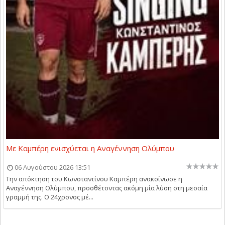
Με Καμπέρη ενισχύεται η Αναγέννηση Ολύμπου
06 Αυγούστου 2026 13:51
Την απόκτηση του Κωνσταντίνου Καμπέρη ανακοίνωσε η
Αναγέννηση Ολύμπου, προσθέτοντας ακόμη μία λύση στη μεσαία
γραμμή της. Ο 24χρονος μέ...