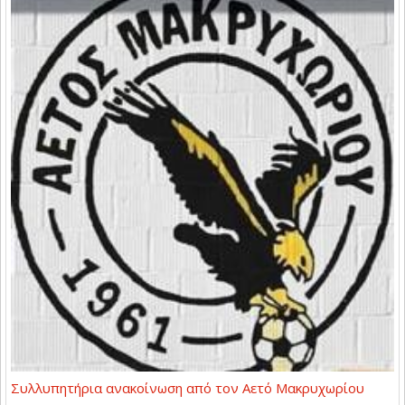
Συλλυπητήρια ανακοίνωση από τον Αετό Μακρυχωρίου