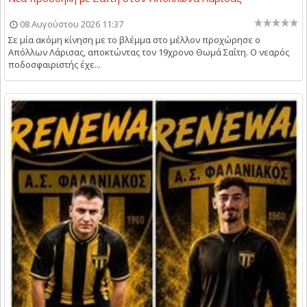
08 Αυγούστου 2026 11:37
Σε μία ακόμη κίνηση με το βλέμμα στο μέλλον προχώρησε ο
Απόλλων Λάρισας, αποκτώντας τον 19χρονο Θωμά Σαΐτη. Ο νεαρός
ποδοσφαιριστής έχε...