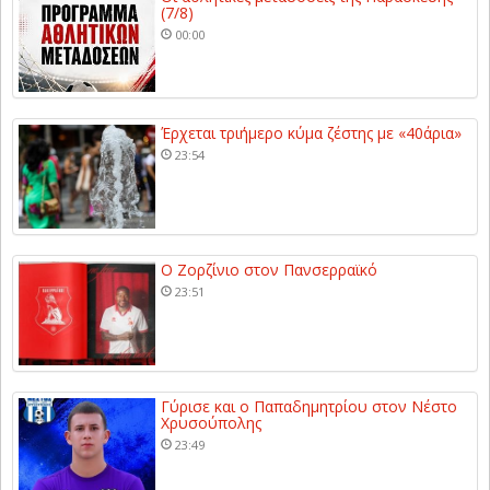
(7/8)
00:00
Έρχεται τριήμερο κύμα ζέστης με «40άρια»
23:54
Ο Ζορζίνιο στον Πανσερραϊκό
23:51
Γύρισε και ο Παπαδημητρίου στον Νέστο
Χρυσούπολης
23:49