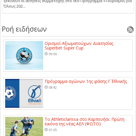
ξεκινούν οι αιτήσεις συμμετοχής στο νέο Πρόγραμμα «Τουρισμός για
Όλους 202...
Ροή ειδήσεων
Ορισμοί Αξιωματούχων Διαιτησίας
Superbet Super Cup
09:00
Πρόγραμμα αγώνων 1ης φάσης Γ΄ Εθνικής
08:42
Το Athleticlarissa στο Καρπενήσι: Πρώτη
εικόνα της νέας ΑΕΛ (ΦΩΤΟ)
01:05