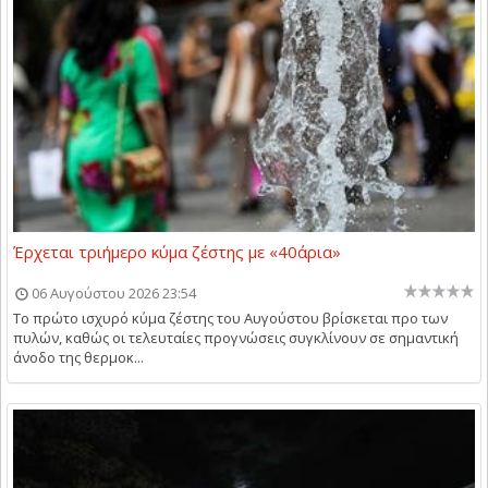
Έρχεται τριήμερο κύμα ζέστης με «40άρια»
06 Αυγούστου 2026 23:54
Το πρώτο ισχυρό κύμα ζέστης του Αυγούστου βρίσκεται προ των
πυλών, καθώς οι τελευταίες προγνώσεις συγκλίνουν σε σημαντική
άνοδο της θερμοκ...