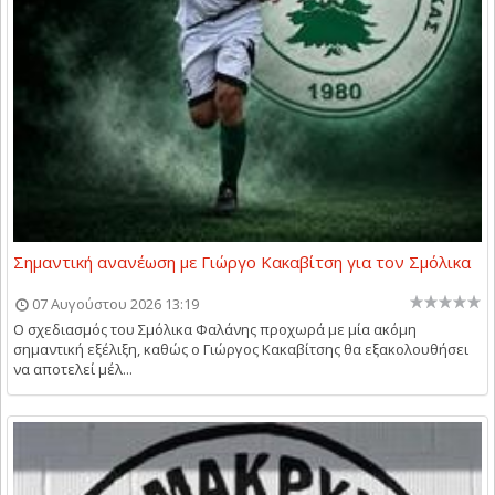
Σημαντική ανανέωση με Γιώργο Κακαβίτση για τον Σμόλικα
07 Αυγούστου 2026 13:19
Ο σχεδιασμός του Σμόλικα Φαλάνης προχωρά με μία ακόμη
σημαντική εξέλιξη, καθώς ο Γιώργος Κακαβίτσης θα εξακολουθήσει
να αποτελεί μέλ...