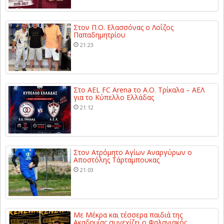
Στον Π.Ο. Ελασσόνας ο Λοΐζος
Παπαδημητρίου
21:23
Στο AEL FC Arena το Α.Ο. Τρίκαλα – ΑΕΛ
για το Κύπελλο Ελλάδας
21:12
Στον Ατρόμητο Αγίων Αναργύρων ο
Αποστόλης Τάρταμπουκας
21:03
Με Μέκρα και τέσσερα παιδιά της
Ακαδημίας συνεχίζει ο Φαλανιακός