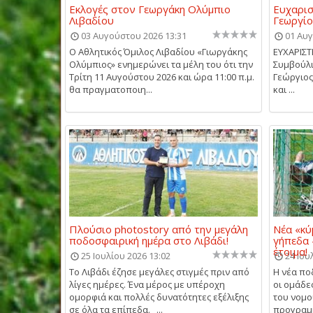
Εκλογές στον Γεωργάκη Ολύμπιο
Ευχαρισ
Λιβαδίου
Γεωργίο
03 Αυγούστου 2026 13:31
01 Αυγ
Ο Αθλητικός Όμιλος Λιβαδίου «Γιωργάκης
ΕΥΧΑΡΙΣΤ
Ολύμπιος» ενημερώνει τα μέλη του ότι την
Συμβούλι
Τρίτη 11 Αυγούστου 2026 και ώρα 11:00 π.μ.
Γεώργιος
θα πραγματοποιη...
και ...
Πλούσιο photostory από την μεγάλη
Νέα «κύ
ποδοσφαιρική ημέρα στο Λιβάδι!
γήπεδα 
έτοιμα!
25 Ιουλίου 2026 13:02
24 Ιου
Το Λιβάδι έζησε μεγάλες στιγμές πριν από
Η νέα πο
λίγες ημέρες. Ένα μέρος με υπέροχη
οι ομάδε
ομορφιά και πολλές δυνατότητες εξέλιξης
του νομο
σε όλα τα επίπεδα. ...
προγραμμ