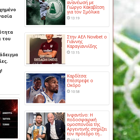
ανανέωση με
Γιώργο Κακαβίτση
υχημένο
για τον Σμόλικα
γασία
13:19
κότητα
Στην ΑΕΛ Novibet ο
α του
Γιάννης
Καραγιαννίδης
13:15
ράδειγμα
ίες.
!
Καρδίτσα:
Επέστρεψε ο
Οκόρο
10:58
Ινφαντίνο: Η
ποδοσφαιρική
ομοσπονδία της
Αργεντινής στηρίζει
τον πρόεδρο τη...
10:15