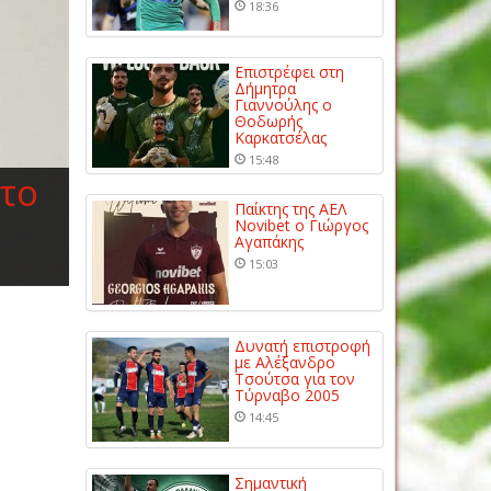
18:36
Επιστρέφει στη
Δήμητρα
Γιαννούλης ο
Θοδωρής
Καρκατσέλας
15:48
 το
Παίκτης της ΑΕΛ
Novibet ο Γιώργος
Αγαπάκης
15:03
Δυνατή επιστροφή
με Αλέξανδρο
Τσούτσα για τον
Τύρναβο 2005
14:45
Σημαντική