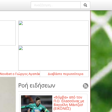
bet ο Γιώργος Αγαπάκης
14:45
-
Διαβάστε περισσότερα
Δυνατή επιστροφή με Αλέξανδρο Τσούτσ
Ροή ειδήσεων
«Βόμβα» από τον
Π.Ο. Ελασσόνας με
Βαγγέλη Μάντζιο!
(ΕΙΚΟΝΕΣ)