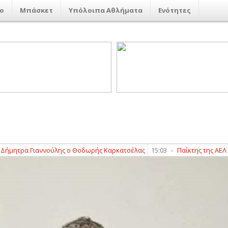
ο
Μπάσκετ
Υπόλοιπα Αθλήματα
Ενότητες
τρα Γιαννούλης ο Θοδωρής Καρκατσέλας
15:03
-
Παίκτης της ΑΕΛ Novi