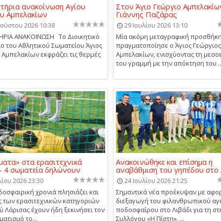
τήρια ανακοίνωση Αγίου
Στον Άγιο Γεώργιο Αμπελακίω
υ Αμπελακίων
Γιάννης Παζάρας
ούστου 2026 10:38
29 Ιουλίου 2026 13:10
ΗΡΙΑ ΑΝΑΚΟΙΝΩΣΗ Το Διοικητικό
Μία ακόμη μεταγραφική προσθήκ
ο του Αθλητικού Σωματείου Άγιος
πραγματοποίησε ο Άγιος Γεώργιος
 Αμπελακίων εκφράζει τις θερμές
Αμπελακίων, ενισχύοντας τη μεσο
του γραμμή με την απόκτηση του ..
ματα» στα ερασιτεχνικά
Ανακοινώθηκε και επίσημα η
- 4 σωματεία δηλώνουν
αναβάθμιση του γηπέδου στο 
λίου 2026 23:30
24 Ιουλίου 2026 21:25
δοσφαιρική χρονιά πλησιάζει και
Σημαντικά νέα προέκυψαν με αφο
ς των ερασιτεχνικών κατηγοριών
διεξαγωγή του φιλανθρωπικού α
ύ Λάρισας έχουν ήδη ξεκινήσει τον
ποδοσφαίρου στο Λιβάδι για τη στ
ατισμό το...
Συλλόγου «Η Πίστη». ...