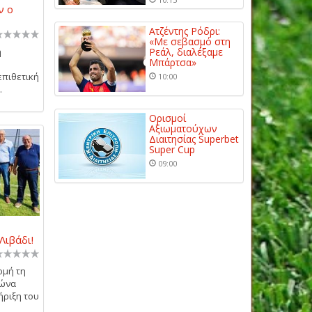
ν ο
Ατζέντης Ρόδρι:
«Με σεβασμό στη
η
Ρεάλ, διαλέξαμε
Μπάρτσα»
επιθετική
10:00
.
Ορισμοί
Αξιωματούχων
Διαιτησίας Superbet
Super Cup
09:00
Λιβάδι!
ρμή τη
γώνα
ήριξη του