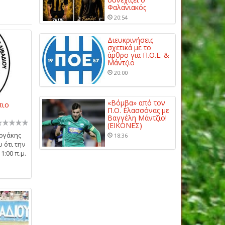
Φαλανιακός
20:54
Διευκρινήσεις
σχετικά με το
άρθρο για Π.Ο.Ε. &
Μάντζιο
20:00
«Βόμβα» από τον
πιο
Π.Ο. Ελασσόνας με
Βαγγέλη Μάντζιο!
(ΕΙΚΟΝΕΣ)
ωργάκης
18:36
 ότι την
1:00 π.μ.