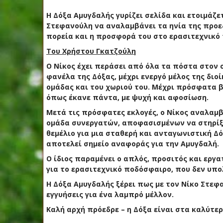
Η Δόξα Αμυγδαλής γυρίζει σελίδα και ετοιμάζετ
Στεφανούλη να αναλαμβάνει τα ηνία της προε
πορεία και η προσφορά του στο ερασιτεχνικό 
Του Χρήστου Γκατζούλη
Ο Νίκος έχει περάσει από όλα τα πόστα στον 
φανέλα της Δόξας, μέχρι ενεργό μέλος της διο
ομάδας και του χωριού του. Μέχρι πρόσφατα β
όπως έκανε πάντα, με ψυχή και αφοσίωση.
Μετά τις πρόσφατες εκλογές, ο Νίκος αναλαμβ
ομάδα συνεργατών, αποφασισμένων να στηρίξου
θεμέλιο για μια σταθερή και ανταγωνιστική Δ
αποτελεί σημείο αναφοράς για την Αμυγδαλή.
Ο ίδιος παραμένει ο απλός, προσιτός και εργ
για το ερασιτεχνικό ποδόσφαιρο, που δεν υπολ
Η Δόξα Αμυγδαλής ξέρει πως με τον Νίκο Στεφαν
εγγυήσεις για ένα λαμπρό μέλλον.
Καλή αρχή πρόεδρε – η Δόξα είναι στα καλύτερ