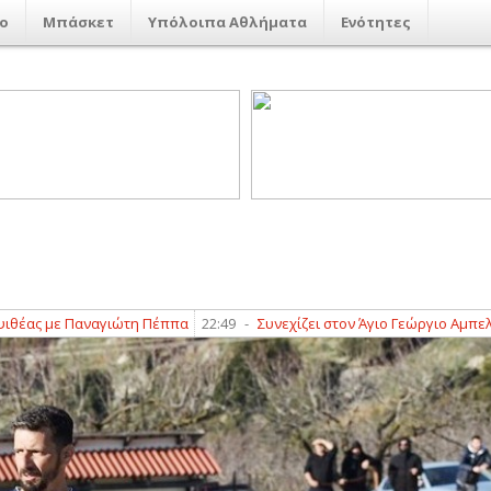
ο
Μπάσκετ
Υπόλοιπα Αθλήματα
Ενότητες
 με Παναγιώτη Πέππα
22:49
-
Συνεχίζει στον Άγιο Γεώργιο Αμπελακίω