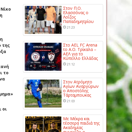
Στον Π.Ο.
 Νίκο
Ελασσόνας ο
η
Λοΐζος
Παπαδημητρίου
21:23
τη
Στο AEL FC Arena
ό της
το Α.Ο. Τρίκαλα –
όξα
ΑΕΛ για το
Κύπελλο Ελλάδας
21:12
κανή
ι το
 να
Στον Ατρόμητο
Αγίων Αναργύρων
ο Αποστόλης
σμημα»
Τάρταμπουκας
21:03
 οι
Με Μέκρα και
τέσσερα παιδιά της
Ακαδημίας
συνεχίζει ο