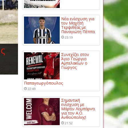
Νέα ενίσχυση για
τον Μαχητή
Τερψιθέας με
Παναγιώτη Πέππα
23:19
ς
Συνεχίζει στον
Άγιο Γεώργιο
Αμπελακίων ο
Γιώργος
Παπαγεωργόπουλος
22:49
Σημαντική
ενίσχυση με
Μάρτιν Λομπάρντι
για τον Α.Ο.
Ανθούπολης!
21:52