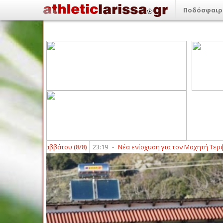
Ποδόσφαιρ
ις του Σαββάτου (8/8)
23:19
-
Νέα ενίσχυση για τον Μαχητή Τερψιθέας