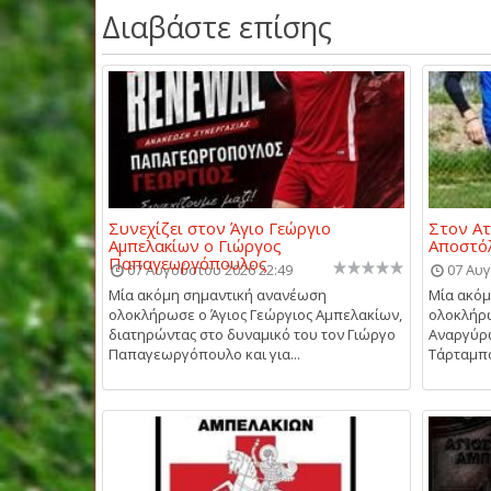
Διαβάστε επίσης
Συνεχίζει στον Άγιο Γεώργιο
Στον Α
Αμπελακίων ο Γιώργος
Αποστό
Παπαγεωργόπουλος
07 Αυγούστου 2026 22:49
07 Αυγ
Μία ακόμη σημαντική ανανέωση
Μία ακόμ
ολοκλήρωσε ο Άγιος Γεώργιος Αμπελακίων,
ολοκλήρω
διατηρώντας στο δυναμικό του τον Γιώργο
Αναργύρ
Παπαγεωργόπουλο και για...
Τάρταμπου