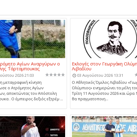
τρόμητο Αγίων Αναργύρων ο
Εκλογές στον Γεωργάκη Ολύμ
λης Τάρταμπουκας
Λιβαδίου
ούστου 2026 21:03
03 Αυγούστου 2026 13:31
η μεταγραφική κίνηση
Ο Αθλητικός Όμιλος Λιβαδίου «Γι
σε ο Ατρόμητος Αγίων
Ολύμπιος» ενημερώνει τα μέλη του
ων, αποκτώντας τον Απόστολη
Τρίτη 11 Αυγούστου 2026 και ώρα 1
κα . Ο έμπειρος δεξιός εξτρέμ ...
θα πραγματοποιη...