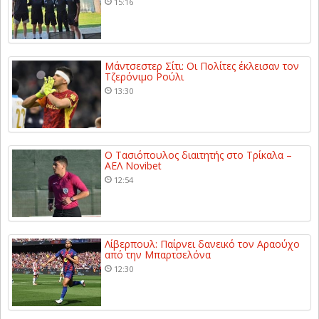
15:16
Μάντσεστερ Σίτι: Οι Πολίτες έκλεισαν τον
Τζερόνιμο Ρούλι
13:30
Ο Τασιόπουλος διαιτητής στο Τρίκαλα –
ΑΕΛ Novibet
12:54
Λίβερπουλ: Παίρνει δανεικό τον Αραούχο
από την Μπαρτσελόνα
12:30