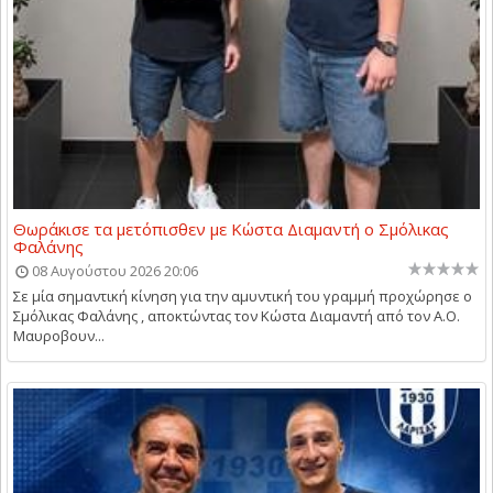
Θωράκισε τα μετόπισθεν με Κώστα Διαμαντή ο Σμόλικας
Φαλάνης
08 Αυγούστου 2026 20:06
Σε μία σημαντική κίνηση για την αμυντική του γραμμή προχώρησε ο
Σμόλικας Φαλάνης , αποκτώντας τον Κώστα Διαμαντή από τον Α.Ο.
Μαυροβουν...