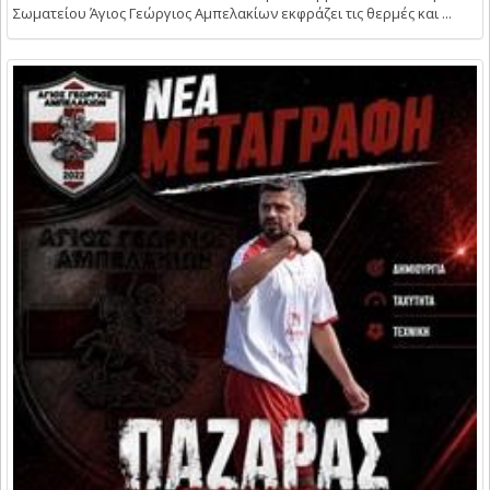
Σωματείου Άγιος Γεώργιος Αμπελακίων εκφράζει τις θερμές και ...