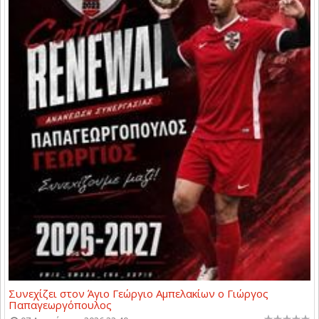
Συνεχίζει στον Άγιο Γεώργιο Αμπελακίων ο Γιώργος
Παπαγεωργόπουλος