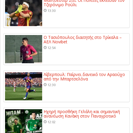
Μάντσεστερ Σίτι: Οι Πολίτες έκλεισαν τον
Τζερόνιμο Ρούλι
13:30
Ο Τασιόπουλος διαιτητής στο Τρίκαλα –
ΑΕΛ Novibet
12:54
Λίβερπουλ: Παίρνει δανεικό τον Αραούχο
από την Μπαρτσελόνα
12:30
Ηχηρή προσθήκη Γελάλη και σημαντική
ανανέωση Κανάκη στον Παναγροτικό
12:02