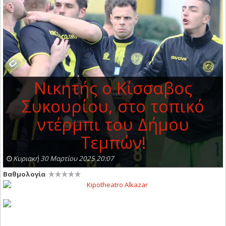
Νικητής ο Κίσσαβος
Συκουρίου, στο τοπικό
ντέρμπι του Δήμου
Τεμπών!
Κυριακή 30 Μαρτίου 2025 20:07
Βαθμολογία