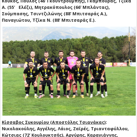
Κούκος, Πούλος (46’ Γκουντρουμπής), Γκαμπούρας, Τζίκα
Α. (55’ Ελέζι), Μητρακόπουλος (66’ Μπλάντας),
Σούμπασης, Τσιντζιλώνης (88’ Μπιτσαράς Α.),
Παναγιώτου, Τζίκα Ν. (88’ Μπιτσαράς Ε.).
Κίσσαβος Συκουρίου (Αποστόλης Τσιανάκας)
:
Νικολακούλης, Αγγέλης, Λάιος, Ζαϊρές, Τριανταφύλλου,
Κώτσιας (72’ Κουλουκτσής), Αργύρης, Καραγιάννης,