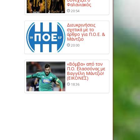
Φαλανιακός
20:54
Διευκρινήσεις
σχετικά με το
άρθρο για Π.Ο.Ε. &
Μάντζιο
20:00
«Βόμβα» από τον
Π.Ο. Ελασσόνας με
Βαγγέλη Μάντζιο!
(ΕΙΚΟΝΕΣ)
18:36