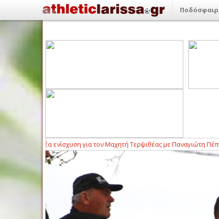
Ποδόσφαιρ
σχυση για τον Μαχητή Τερψιθέας με Παναγιώτη Πέππα
22:49
-
Συνεχίζ