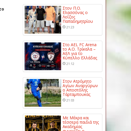
Στον Π.Ο.
το
Ελασσόνας ο
Λοΐζος
Παπαδημητρίου
21:23
Στο AEL FC Arena
το Α.Ο. Τρίκαλα –
ΑΕΛ για το
Κύπελλο Ελλάδας
21:12
Στον Ατρόμητο
Αγίων Αναργύρων
ο Αποστόλης
Τάρταμπουκας
21:03
Με Μέκρα και
τέσσερα παιδιά της
Ακαδημίας
συνεχίζει ο