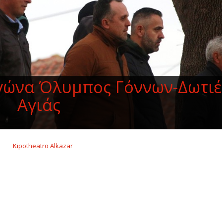
αγώνα Όλυμπος Γόννων-Δωτι
Αγιάς