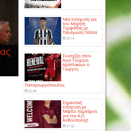
Νέα ενίσχυση για
τον Μαχητή
Τερψιθέας με
Παναγιώτη Πέππα
23:19
έας
Συνεχίζει στον
Άγιο Γεώργιο
Αμπελακίων ο
Γιώργος
Παπαγεωργόπουλος
22:49
Σημαντική
ενίσχυση με
Μάρτιν Λομπάρντι
για τον Α.Ο.
Ανθούπολης!
21:52