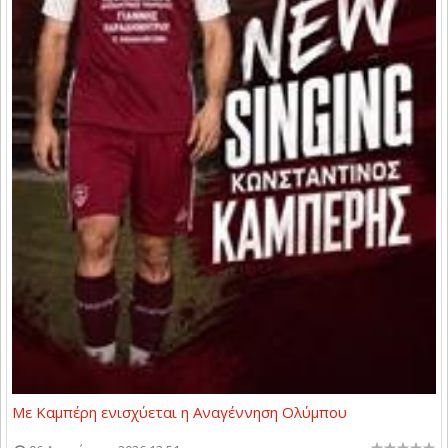
Με Καμπέρη ενισχύεται η Αναγέννηση Ολύμπου