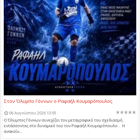
Στον Όλυμπο Γόννων ο Ραφαήλ Κουμαρόπουλος
06 Αυγούστου 2026 13:05
Ο Όλυμπος Γόννων συνεχίζει τον μεταγραφικό του σχεδιασμό,
εντάσσοντας στο δυναμικό του τον Ραφαήλ Κουμαρόπουλο . Η
ανακοίν...