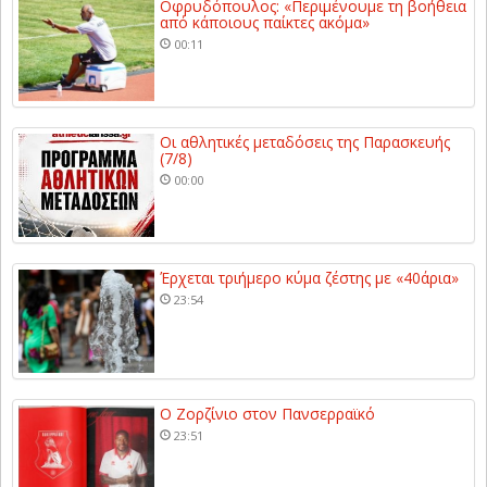
Οφρυδόπουλος: «Περιμένουμε τη βοήθεια
από κάποιους παίκτες ακόμα»
00:11
Οι αθλητικές μεταδόσεις της Παρασκευής
(7/8)
00:00
Έρχεται τριήμερο κύμα ζέστης με «40άρια»
23:54
Ο Ζορζίνιο στον Πανσερραϊκό
23:51