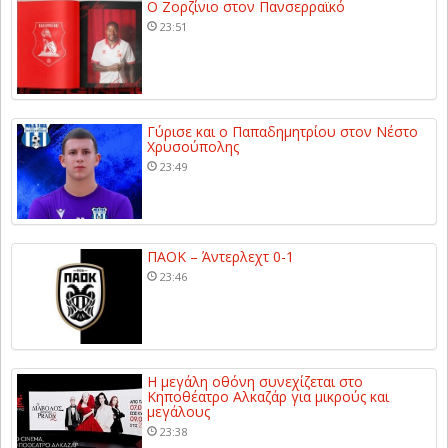
Ο Ζορζίνιο στον Πανσερραϊκό
23:51
Γύρισε και ο Παπαδημητρίου στον Νέστο
Χρυσούπολης
23:49
ΠΑΟΚ – Άντερλεχτ 0-1
23:46
Η μεγάλη οθόνη συνεχίζεται στο
Κηποθέατρο Αλκαζάρ για μικρούς και
μεγάλους
23:38