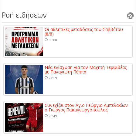
Ροή ειδήσεων
Οι αθλητικές μεταδόσεις του Σαββάτου
(8/8)
00:00
Νέα ενίσχυση για τον Μαχητή Τερψιθέας
με Παναγιώτη Πέππα
23:19
Συνεχίζει στον Άγιο Γεώργιο Αμπελακίων
ο Γιώργος Παπαγεωργόπουλος
22:49