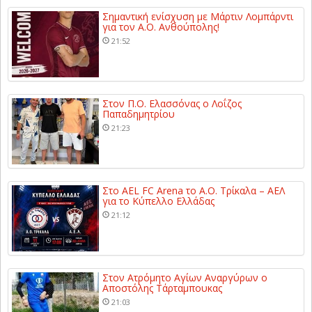
Σημαντική ενίσχυση με Μάρτιν Λομπάρντι
για τον Α.Ο. Ανθούπολης!
21:52
Στον Π.Ο. Ελασσόνας ο Λοΐζος
Παπαδημητρίου
21:23
Στο AEL FC Arena το Α.Ο. Τρίκαλα – ΑΕΛ
για το Κύπελλο Ελλάδας
21:12
Στον Ατρόμητο Αγίων Αναργύρων ο
Αποστόλης Τάρταμπουκας
21:03