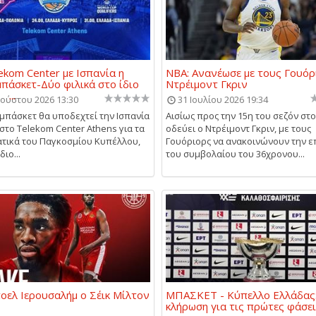
ekom Center με Ισπανία η
NBA: Ανανέωσε με τους Γουόρ
μπάσκετ-Δύο φιλικά στο ίδιο
Ντρέιμοντ Γκριν
...
ούστου 2026 13:30
31 Ιουλίου 2026 19:34
 μπάσκετ θα υποδεχτεί την Ισπανία
Αισίως προς την 15η του σεζόν στ
 στο Telekom Center Athens για τα
οδεύει ο Ντρέιμοντ Γκριν, με τους
τικά του Παγκοσμίου Κυπέλλου,
Γουόριορς να ανακοινώνουν την 
διο...
του συμβολαίου του 36χρονου...
οελ Ιερουσαλήμ ο Σέικ Μίλτον
ΜΠΑΣΚΕΤ - Κύπελλο Ελλάδας
κλήρωση για τις πρώτες φάσε