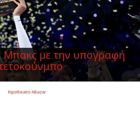
ι Μπακς με την υπογραφή
τετοκούνμπο