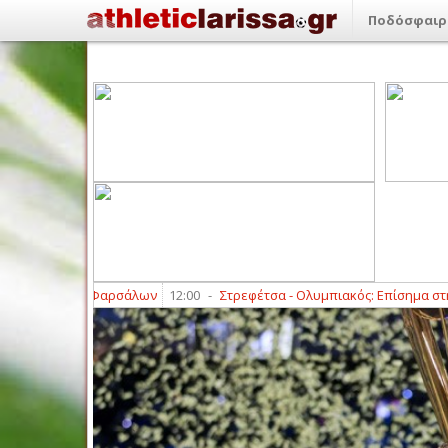
Ποδόσφαιρ
Αχιλλέα Φαρσάλων
12:00
-
Στρεφέτσα - Ολυμπιακός: Επίσημα στην Παλέ