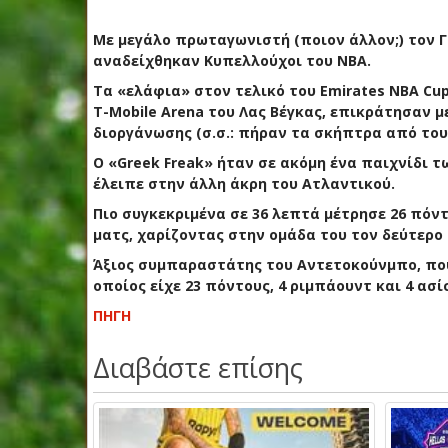
Με μεγάλο πρωταγωνιστή (ποιον άλλον;) τον Γ
αναδείχθηκαν Κυπελλούχοι του ΝΒΑ.
Tα «ελάφια» στον τελικό του Emirates NBA Cu
T-Mobile Arena του Λας Βέγκας, επικράτησαν μ
διοργάνωσης (σ.σ.: πήραν τα σκήπτρα από του
Ο «Greek Freak» ήταν σε ακόμη ένα παιχνίδι 
έλειπε στην άλλη άκρη του Ατλαντικού.
Πιο συγκεκριμένα σε 36 λεπτά μέτρησε 26 πόντο
ματς, χαρίζοντας στην ομάδα του τον δεύτερο
Άξιος συμπαραστάτης του Αντετοκούνμπο, που
οποίος είχε 23 πόντους, 4 ριμπάουντ και 4 ασί
ΠΗΓΗ
Διαβάστε επίσης