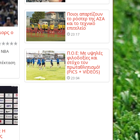
Ποιοι απαρτίζουν
το ρόστερ της ΑΣΑ
και το τεχνικό
επιτελείο
ιορς ο
23:17
ο NBA
Π.Ο.Ε: Με υψηλές
φιλοδοξίες και
στόχο τον
επέκταση
πρωταθλητισμό!
(PICS + VIDEOS)
23:04
: Η
ις