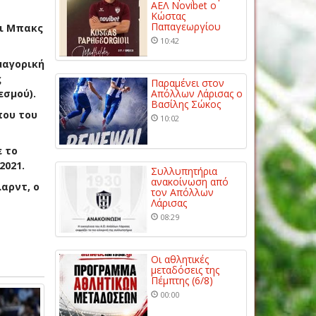
ΑΕΛ Novibet ο
Κώστας
Παπαγεωργίου
κι Μπακς
10:42
μαγορική
ς
Παραμένει στον
εσμού).
Απόλλων Λάρισας ο
Βασίλης Σώκος
που του
10:02
ε το
2021.
Συλλυπητήρια
ανακοίνωση από
αρντ, ο
τον Απόλλων
Λάρισας
08:29
Οι αθλητικές
μεταδόσεις της
Πέμπτης (6/8)
00:00