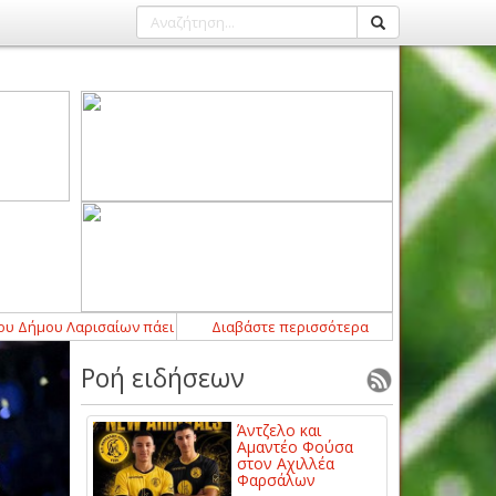
υ Λαρισαίων πάει διακοπές!
11:18
Διαβάστε περισσότερα
-
Επιθετική ενίσχυση με Αρμάντο Τ
Ροή ειδήσεων
Άντζελο και
Αμαντέο Φούσα
στον Αχιλλέα
Φαρσάλων