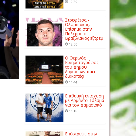
12:29
Στρεφέτσα -
Ολυμπιακός:
Επίσημα στην
Παλέρμο ο
Βραζιλιάνος εξτρέμ
12:00
Ο Θερινός
Κινηματογράφος
του Δήμου
Λαρισαίων πάει
διακοπές!
11:44
Επιθετική ενίσχυση
με Αρμάντο Τσέσμα
για τον Δαμασιακό
11:18
Επέστρεψε στην