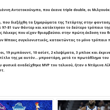
ιάννη Αντετοκούνμπο, που έκανε triple double, οι Μιλγουό
p, που διεξήχθη τα ξημερώματα της Τετάρτης στην φαντασ
ε 97-81 των Θάντερ και κατέκτησαν το δεύτερο τρόπαιο τη
ς Λέικερς που είχαν θριαμβεύσει στην πρώτη έκδοση του θ
των Μπακς συγκλονιστικός, κατακτώντας το μόνο τρόπαιο 
ι, 19 ριμπάουντ, 10 ασίστ, 2 κλεψίματα, 3 μπλοκ και έκριν
 τίτλο της με αυτόν… μπροστάρη, μετά το πρωτάθλημα του 
 φυσικά αναδείχθηκε MVP του τελικού, ήταν ο Ντάμινα Λίλ
στ.