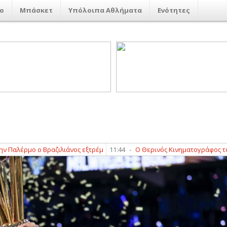
ο
Μπάσκετ
Υπόλοιπα Αθλήματα
Ενότητες
ρμο ο Βραζιλιάνος εξτρέμ
11:44
-
Ο Θερινός Κινηματογράφος του Δήμο