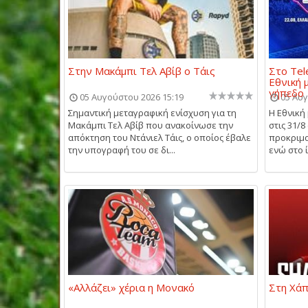
Στην Μακάμπι Τελ Αβίβ ο Τάις
Στο Tel
Εθνική 
γήπεδο 
05 Αυγούστου 2026 15:19
05 Αυγ
Σημαντική μεταγραφική ενίσχυση για τη
Η Εθνική
Μακάμπι Τελ Αβίβ που ανακοίνωσε την
στις 31/8
απόκτηση του Ντάνιελ Τάις, ο οποίος έβαλε
προκριμα
την υπογραφή του σε δι...
ενώ στο ί
«Αλλάζει» χέρια η Μονακό
Στη Χάπ