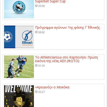
Superbet Super Cup
09:00
Πρόγραμμα αγώνων 1ης φάσης Γ΄ Εθνικής
08:42
Το Athleticlarissa στο Καρπενήσι: Πρώτη
εικόνα της νέας ΑΕΛ (ΦΩΤΟ)
01:05
«Αρειανός» ο Μοκόκα
00:27