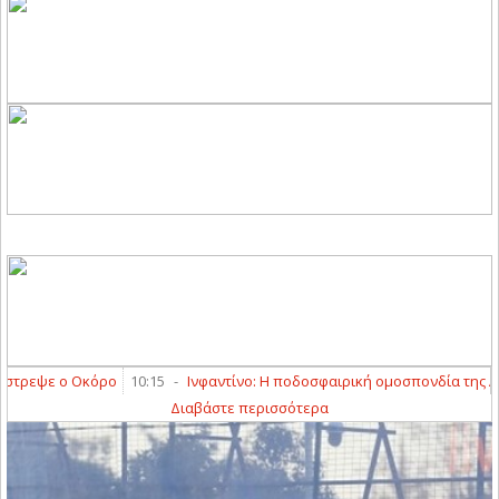
τρεψε ο Οκόρο
10:15
-
Ινφαντίνο: Η ποδοσφαιρική ομοσπονδία της Αργεν
Διαβάστε περισσότερα