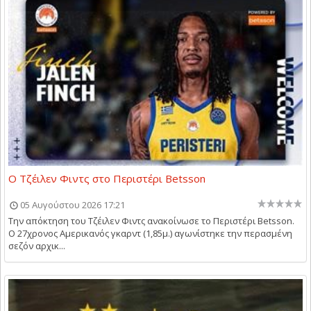
Ο Τζέιλεν Φιντς στο Περιστέρι Betsson
05 Αυγούστου 2026 17:21
Την απόκτηση του Τζέιλεν Φιντς ανακοίνωσε το Περιστέρι Betsson.
Ο 27χρονος Αμερικανός γκαρντ (1,85μ.) αγωνίστηκε την περασμένη
σεζόν αρχικ...