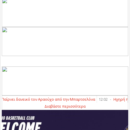
ίρνει δανεικό τον Αραούχο από την Μπαρτσελόνα
12:02
-
Ηχηρή προσθ
Διαβάστε περισσότερα