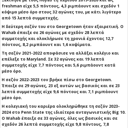
freshman είχε 5,5 πόντους, 4,3 ριμπάουντ και σχεδόν 1
κόψιμο μέσο όρο στους 32 αγώνες του, με κάτι λιγότερο
από 15 λεπτά συμμετοχής.
Η δεύτερη σεζόν του στο Georgetown ήταν εξαιρετική. Ο
Wahab έπαιξε σε 26 αγώνες με σχεδόν 28 λεπτά
συμμετοχής και ολοκλήρωσε τη χρονιά έχοντας 12,7
πόντους, 8,2 ριμπάουντ και 1,6 κοψίματα.
Τη σεζόν 2021-2022 αποφάσισε να αλλάξει κολέγιο και
επέλεξε το Maryland. Σε 32 αγώνες και 19 λεπτά
συμμετοχής είχε 7,7 πόντους και 5,6 ριμπάουντ κατά
μέσο όρο.
Η σεζόν 2022-2023 τον βρήκε πίσω στο Georgetown.
Έπαιξε σε 29 αγώνες, 23 εξ αυτών ως βασικός και σε 23
λεπτά συμμετοχής είχε 9,6 πόντους και 7,1 ριμπάουντ
μέσο όρο.
Η κολεγιακή του καριέρα ολοκληρώθηκε τη σεζόν 2023-
2024 στο Penn State της ιδιαίτερα ανταγωνιστικής Big 10.
Ο Wahab έπαιξε σε 33 αγώνες, όλες ως βασικός και σε
σχεδόν 26 λεπτά συμμετοχής είχε 9,8 πόντους, 7,8