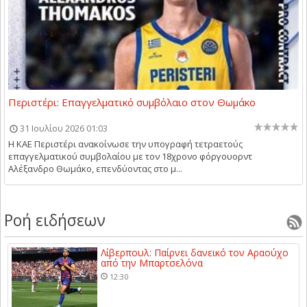
Περιστέρι: Επαγγελματικό συμβόλαιο στον Θωμάκο
31 Ιουλίου 2026 01:03
Η ΚΑΕ Περιστέρι ανακοίνωσε την υπογραφή τετραετούς
επαγγελματικού συμβολαίου με τον 18χρονο φόργουορντ
Αλέξανδρο Θωμάκο, επενδύοντας στο μ...
Ροή ειδήσεων
Λίβερπουλ: Παίρνει δανεικό τον Αραούχο
από την Μπαρτσελόνα
12:30