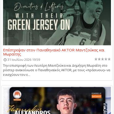
Επέστρεψαν στον Παναθηναϊκό AKTOR Μαντζούκας και
Μωραΐτης
31 Ιουλίου 2026 19:59
Την επιστροφή των Λευτέρη Μαντζούκα και Δημήτρη Μωραΐτη στο
ρόστερ ανακοίνωσε ο Παναθηναϊκός AKTOR, με τους «πράσινους» να
ενισχύουν τον ε...