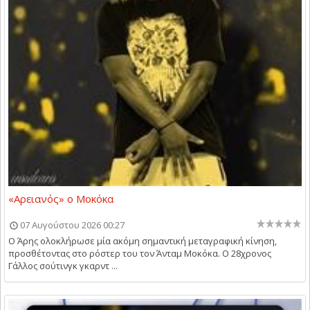
«Αρειανός» ο Μοκόκα
07 Αυγούστου 2026 00:27
Ο Άρης ολοκλήρωσε μία ακόμη σημαντική μεταγραφική κίνηση,
προσθέτοντας στο ρόστερ του τον Άνταμ Μοκόκα. Ο 28χρονος
Γάλλος σούτινγκ γκαρντ ...