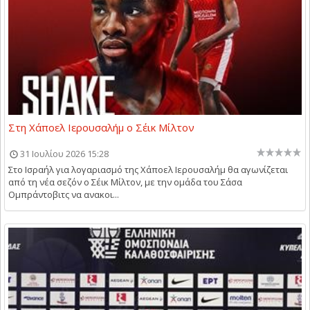
Στη Χάποελ Ιερουσαλήμ ο Σέικ Μίλτον
31 Ιουλίου 2026 15:28
Στο Ισραήλ για λογαριασμό της Χάποελ Ιερουσαλήμ θα αγωνίζεται
από τη νέα σεζόν ο Σέικ Μίλτον, με την ομάδα του Σάσα
Ομπράντοβιτς να ανακοι...