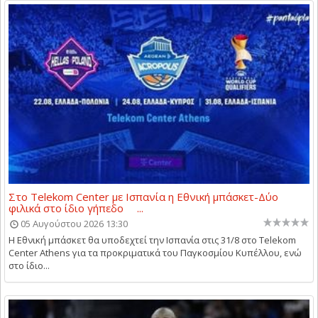
Στο Telekom Center με Ισπανία η Εθνική μπάσκετ-Δύο
φιλικά στο ίδιο γήπεδο ...
05 Αυγούστου 2026 13:30
Η Εθνική μπάσκετ θα υποδεχτεί την Ισπανία στις 31/8 στο Telekom
Center Athens για τα προκριματικά του Παγκοσμίου Κυπέλλου, ενώ
στο ίδιο...