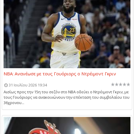
NBA: Ανανέωσε με τους Γουόριορς ο Ντρέιμοντ Γκριν
31 Ιουλίου 2026 19:34
Αισίως προς την 15η του σεζόν στο NBA οδεύει ο Ντρέιμοντ Γκριν, με
τους Γουόριορς να ανακοινώνουν την επέκταση του συμβολαίου του
36χρονου...